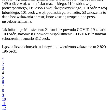
149 osób z woj. warmińsko-mazurskiego, 119 osób z woj.
podkarpackiego, 119 osób z woj. świętokrzyskiego, 110 osób z woj.
lubuskiego, 101 osób z woj. podlaskiego. Ponadto, 53 zakażenia to
dane bez wskazania adresu, które zostaną uzupełnione przez
inspekcję sanitarną.
Jak informuje Ministerstwo Zdrowia, z powodu COVID-19 zmarło
109 osób, natomiast z powodu współistnienia COVID-19 z innymi
schorzeniami zmarło 312 osób.
Łączna liczba chorych, u których potwierdzono zakażenie to 2 829
196 osób.
1
2
3
4
5
6
7
8
9
10
11
12