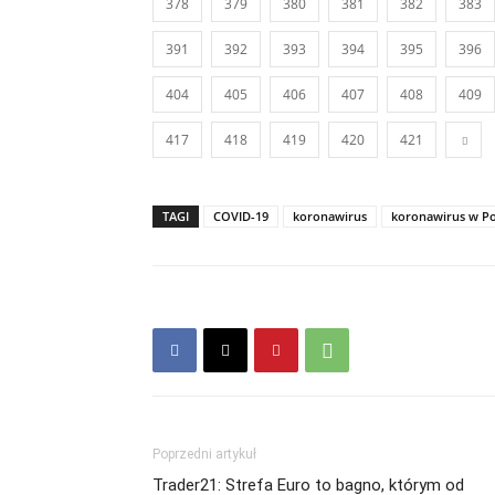
378
379
380
381
382
383
391
392
393
394
395
396
404
405
406
407
408
409
417
418
419
420
421
TAGI
COVID-19
koronawirus
koronawirus w Po
Poprzedni artykuł
Trader21: Strefa Euro to bagno, którym od