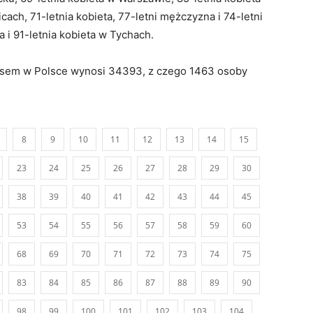
cach, 71-letnia kobieta, 77-letni mężczyzna i 74-letni
i 91-letnia kobieta w Tychach.
usem w Polsce wynosi 34393, z czego 1463 osoby
8
9
10
11
12
13
14
15
23
24
25
26
27
28
29
30
38
39
40
41
42
43
44
45
53
54
55
56
57
58
59
60
68
69
70
71
72
73
74
75
83
84
85
86
87
88
89
90
98
99
100
101
102
103
104