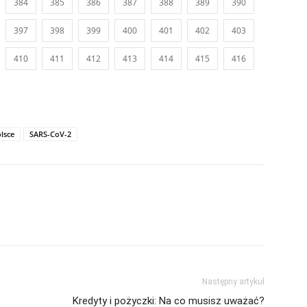
384
385
386
387
388
389
390
397
398
399
400
401
402
403
410
411
412
413
414
415
416
lsce
SARS-CoV-2
Następny artykuł
Kredyty i pożyczki: Na co musisz uważać?