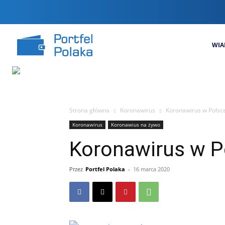
WIA
Strona główna
Koronawirus
Koronawirus w Polsce
Koronawirus
Koronawius na żywo
Koronawirus w P
Przez
Portfel Polaka
-
16 marca 2020