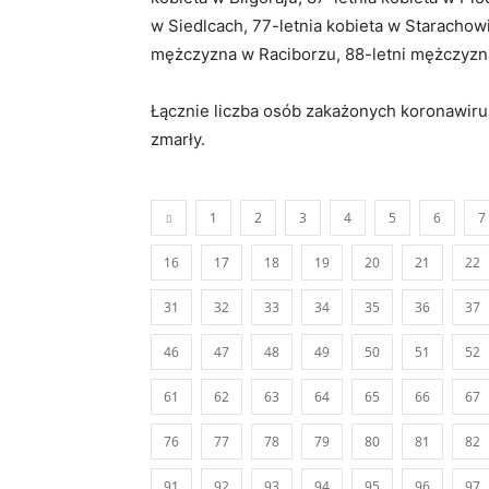
w Siedlcach, 77-letnia kobieta w Starachowi
mężczyzna w Raciborzu, 88-letni mężczyzna 
Łącznie liczba osób zakażonych koronawir
zmarły.
1
2
3
4
5
6
7
16
17
18
19
20
21
22
31
32
33
34
35
36
37
46
47
48
49
50
51
52
61
62
63
64
65
66
67
76
77
78
79
80
81
82
91
92
93
94
95
96
97