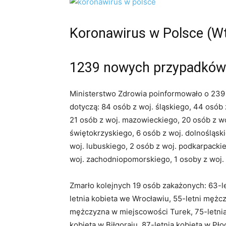
Koronawirus w Polsce (Wt
1
239 nowych przypadków
Ministerstwo Zdrowia poinformowało o 239
dotyczą: 84 osób z woj. śląskiego, 44 osób 
21 osób z woj. mazowieckiego, 20 osób z woj
świętokrzyskiego, 6 osób z woj. dolnośląsk
woj. lubuskiego, 2 osób z woj. podkarpacki
woj. zachodniopomorskiego, 1 osoby z woj. 
Zmarło kolejnych 19 osób zakażonych: 63-let
letnia kobieta we Wrocławiu, 55-letni mężc
mężczyzna w miejscowości Turek, 75-letnia 
kobieta w Biłgoraju, 87-letnia kobieta w Pło