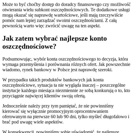
Może to być choćby dostęp do doradcy finansowego czy możliwość
otwierania wielu subkont oszczędnościowych. Te dodatkowe usługi
mogą okazać się naprawdę wartościowe, jeśli mają rzeczywiście
pomóc nam lepiej zarządzać swoimi oszczędnościami. Z całą
pewnością warto więc zwrócić uwagę na ten aspekt.
Jak zatem wybrać najlepsze konto
oszczędnościowe?
Podsumowując, wybór konta oszczędnościowego to decyzja, która
wymaga przemyślenia i porównania różnych ofert. Jak powszechnie
wiadomo, rynek bankowy w Polsce jest naprawdę szeroki.
W przypadku takich produktów bankowych jak konta
oszczędnościowe, sytuacja ta nie wygląda inaczej – poszczególne
instytucje każdego miesiąca niezmiennie ze sobą konkurują o to, kto
przyciągnie najwięcej klientów swoją ofertą.
Jednocześnie należy przy tym pamiętać, że nie powinniśmy
kierować się wyłącznie promocyjnym oprocentowaniem
oferowanym na pierwsze 60 lub 90 dni, tylko myśleć długofalowo i
brać pod uwagę wiele aspektów.
W konsekwencji, powinniśmy sobie uświadomić, że najlepsze