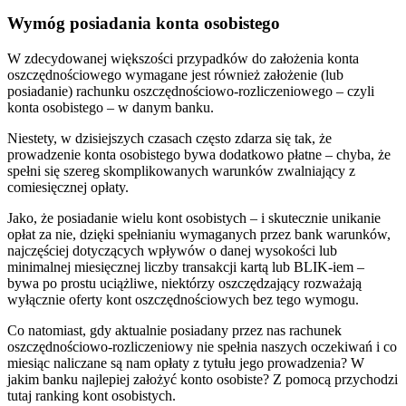
Wymóg posiadania konta osobistego
W zdecydowanej większości przypadków do założenia konta
oszczędnościowego wymagane jest również założenie (lub
posiadanie) rachunku oszczędnościowo-rozliczeniowego – czyli
konta osobistego – w danym banku.
Niestety, w dzisiejszych czasach często zdarza się tak, że
prowadzenie konta osobistego bywa dodatkowo płatne – chyba, że
spełni się szereg skomplikowanych warunków zwalniający z
comiesięcznej opłaty.
Jako, że posiadanie wielu kont osobistych – i skutecznie unikanie
opłat za nie, dzięki spełnianiu wymaganych przez bank warunków,
najczęściej dotyczących wpływów o danej wysokości lub
minimalnej miesięcznej liczby transakcji kartą lub BLIK-iem –
bywa po prostu uciążliwe, niektórzy oszczędzający rozważają
wyłącznie oferty kont oszczędnościowych bez tego wymogu.
Co natomiast, gdy aktualnie posiadany przez nas rachunek
oszczędnościowo-rozliczeniowy nie spełnia naszych oczekiwań i co
miesiąc naliczane są nam opłaty z tytułu jego prowadzenia? W
jakim banku najlepiej założyć konto osobiste? Z pomocą przychodzi
tutaj ranking kont osobistych.