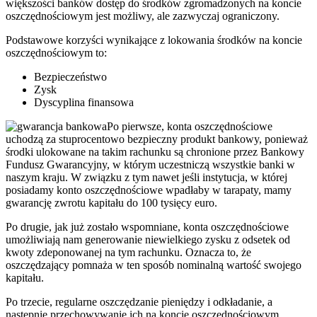
większości banków dostęp do środków zgromadzonych na koncie
oszczędnościowym jest możliwy, ale zazwyczaj ograniczony.
Podstawowe korzyści wynikające z lokowania środków na koncie
oszczędnościowym to:
Bezpieczeństwo
Zysk
Dyscyplina finansowa
Po pierwsze, konta oszczędnościowe
uchodzą za stuprocentowo bezpieczny produkt bankowy, ponieważ
środki ulokowane na takim rachunku są chronione przez Bankowy
Fundusz Gwarancyjny, w którym uczestniczą wszystkie banki w
naszym kraju. W związku z tym nawet jeśli instytucja, w której
posiadamy konto oszczędnościowe wpadłaby w tarapaty, mamy
gwarancję zwrotu kapitału do 100 tysięcy euro.
Po drugie, jak już zostało wspomniane, konta oszczędnościowe
umożliwiają nam generowanie niewielkiego zysku z odsetek od
kwoty zdeponowanej na tym rachunku. Oznacza to, że
oszczędzający pomnaża w ten sposób nominalną wartość swojego
kapitału.
Po trzecie, regularne oszczędzanie pieniędzy i odkładanie, a
następnie przechowywanie ich na koncie oszczędnościowym