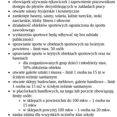
obowiązek używania rękawiczek i zapewnienie pracownikom
dostępu do płynów dezynfekujących w zakładach pracy
otwarte salony fryzjerskie i kosmetyczne
zamknięte baseny, sauny, solaria, łaźnie tureckie, stoki
narciarskie, kluby fitness i siłownie
działalność obiektów sportowych ograniczona do sportu
zawodowego
wydarzenia sportowe będą odbywać się bez udziału
publiczności
uprawianie sportu w obiektach sportowych na świeżym
powietrzu – limit max. 50 osób
uprawianie sportu w krytych obiektach sportowych oraz na
basenach
dla zorganizowanych grup dzieci i młodzieży max.
50% obłożenia obiektu
otwarte galerie sztuki i muzea – limit 1 osoba na 15 m w
ścisłym reżimie sanitarnym
otwarte sklepy budowlane, meblowe, galerie handlowe – limit
1 osoba na 15 m2 w ścisłym reżimie sanitarnym
w placówkach handlowych, na targu lub poczcie obowiązują
limity osób:
w sklepach o powierzchni do 100 mkw – 1 osoba na
15 mkw
w sklepach powyżej 100 mkw – 1 osoba na 20 mkw.
nauka zdalna dla wszystkich uczniów klas szkoły