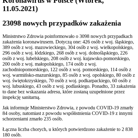
Koronawirus w Polsce (Wtorek,
11.05.2021)
2
3098 nowych przypadków zakażenia
Ministrstwo Zdrowia poinformowało o 3098 nowych przypadkach
zakażenia koronawirusem. Dotyczą one: 426 osób z woj. śląskiego,
389 osób z woj. mazowieckiego, 304 osób z woj. wielkopolskiego,
296 osób z woj. łódzkiego, 268 osób z woj. dolnośląskiego, 226
osób z woj. lubelskiego, 208 osób z woj. kujawsko-pomorskiego,
200 osób z woj. małopolskiego, 174 osób z woj.
zachodniopomorskiego, 122 osób z woj. pomorskiego, 114 osób z
woj. warmińsko-mazurskiego, 85 osób z woj. opolskiego, 80 osób z
woj. świętokrzyskiego, 70 osób z woj. podkarpackiego, 60 osób z
woj. lubuskiego, 43 osób z woj. podlaskiego. Ponadto, 33 zakażenia
to dane bez wskazania adresu, które zostaną uzupełnione przez
inspekcję sanitarną.
Jak informuje Ministerstwo Zdrowia, z powodu COVID-19 zmarły
84 osoby, natomiast z powodu współistnienia COVID-19 z innymi
schorzeniami zmarło 235 osób.
Łączna liczba chorych, u których potwierdzono zakażenie to 2 838
180 osób.