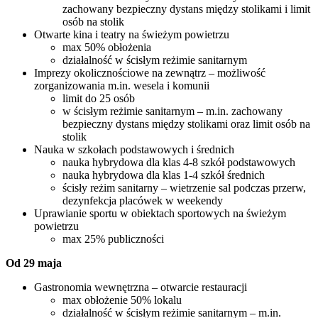
zachowany bezpieczny dystans między stolikami i limit
osób na stolik
Otwarte kina i teatry na świeżym powietrzu
max 50% obłożenia
działalność w ścisłym reżimie sanitarnym
Imprezy okolicznościowe na zewnątrz – możliwość
zorganizowania m.in. wesela i komunii
limit do 25 osób
w ścisłym reżimie sanitarnym – m.in. zachowany
bezpieczny dystans między stolikami oraz limit osób na
stolik
Nauka w szkołach podstawowych i średnich
nauka hybrydowa dla klas 4-8 szkół podstawowych
nauka hybrydowa dla klas 1-4 szkół średnich
ścisły reżim sanitarny – wietrzenie sal podczas przerw,
dezynfekcja placówek w weekendy
Uprawianie sportu w obiektach sportowych na świeżym
powietrzu
max 25% publiczności
Od 29 maja
Gastronomia wewnętrzna – otwarcie restauracji
max obłożenie 50% lokalu
działalność w ścisłym reżimie sanitarnym – m.in.