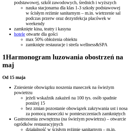
podstawowej, szkół zawodowych, średnich i wyższych
nauka stacjonarna dla klas 1-3 szkoły podstawowej
w ścisłym reżimie sanitarnym – m.in. wietrzenie sal
podczas przerw oraz dezynfekcja placówek w
weekendy
zamknięte kina, teatry i kasyna
hotele
otwarte dla gości
max 50% obłożenia obiektu
zamknięte restauracje i strefa wellness&SPA
1
Harmonogram luzowania obostrzeń na
maj
Od 15 maja
Zniesienie obowiązku noszenia maseczek na świeżym
powietrzu
jeżeli wskaźnik zakażeń na 100 tys. osób spadnie
poniżej 15
bez zmian pozostanie obowiązek zakrywania ust i nosa
za pomocą maseczki w pomieszczeniach zamkniętych
Gastronomia zewnętrzna (na świeżym powietrzu) – otwarcie
ogródków restauracyjnych
działalność w ścisłym reżimie sanitarnym – m.in.