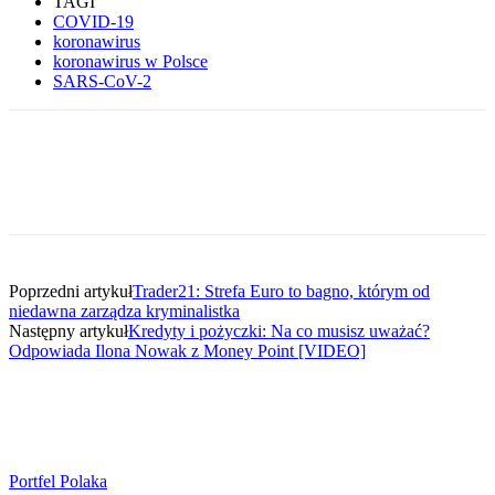
TAGI
COVID-19
koronawirus
koronawirus w Polsce
SARS-CoV-2
Poprzedni artykuł
Trader21: Strefa Euro to bagno, którym od
niedawna zarządza kryminalistka
Następny artykuł
Kredyty i pożyczki: Na co musisz uważać?
Odpowiada Ilona Nowak z Money Point [VIDEO]
Portfel Polaka