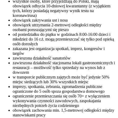
wszystkie osoby, które przyjeżdżają do Polski, mają
obowiązek odbycia 10-dniowej kwarantanny (z wyjątkiem
tych, którzy posiadają negatywny wynik testu na
koronawirusa)
obowiązek zakrywania ust i nosa
obowiązek utrzymania 2-metrowej odległości między
osobami poruszającymi się pieszo
od poniedziałku do piątku w godzinach 8:00-16:00 dzieci i
młodzież do 16 r.ż. mogą przemieszczać się tylko pod opieką
osób dorosłych
zakazana jest organizacja spotkań, imprez, kongresów i
targów
zawieszona działalność sanatoriów
zawieszona działalność stacjonarna lokali gastronomicznych i
restauracji – możliwość tylko sprzedaży na wynos lub z
dowozem
w transporcie publicznym zajętych może być jedynie 50%
miejsc siedzących lub 30% wszystkich miejsc
imprezy, spotkania, zebrania, zgromadzenia publiczne
ograniczone do 5 osób spoza gospodarstwa domowego
ograniczenie przemieszczania się osób 70+ z wyłączeniem
wykonywania czynności zawodowych, zaspokajania
niezbędnych potrzeb życia codziennego
obowiązek zachowania min. 1,5-metrowej odległości między
stanowiskami pracy