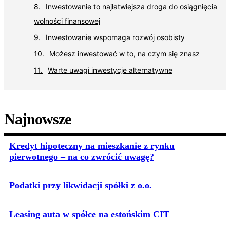
Inwestowanie to najłatwiejsza droga do osiągnięcia
wolności finansowej
Inwestowanie wspomaga rozwój osobisty
Możesz inwestować w to, na czym się znasz
Warte uwagi inwestycje alternatywne
Najnowsze
Kredyt hipoteczny na mieszkanie z rynku
pierwotnego – na co zwrócić uwagę?
Podatki przy likwidacji spółki z o.o.
Leasing auta w spółce na estońskim CIT