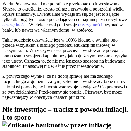
Wielu Polaków nadal nie potrafi się przekonać do inwestowania.
Słysząc to określenie, często od razu przywołują poprzedni wielki
kryzys finansowy. Ewentualnie wydaje im się, że jest to zajęcie
tylko dla bogatych, osób posiadających co najmniej sześciocyfrowe
oszczędności
. W efekcie wolą oni swoje
oszczędności
trzymać w
banku lub nawet we własnym domu, w gotówce.
Takie podejście oczywiście jest w 100% błędne, a wynika ono
przede wszystkim z niskiego poziomu edukacji finansowej w
naszym kraju. W rzeczywistości przecież inwestowanie polega na
pomnażaniu swojego kapitału przy jak najniższym poziomie ryzyka
jego utraty. Oznacza to, że nie ma lepszego sposobu na budowanie
stabilności finansowej niż właśnie przez inwestowanie.
Z powyższego wynika, że na dobrą sprawę nie ma żadnego
racjonalnego argumentu za tym, żeby nie inwestować. Jakie mamy
natomiast powody, by inwestować swoje pieniądze? Co przemawia
za tym działaniem? Przekonamy się poniżej. Pierwszy, być może
najważniejszy w obecnych czasach punkt to:
Nie inwestując – tracisz z powodu inflacji.
I to sporo