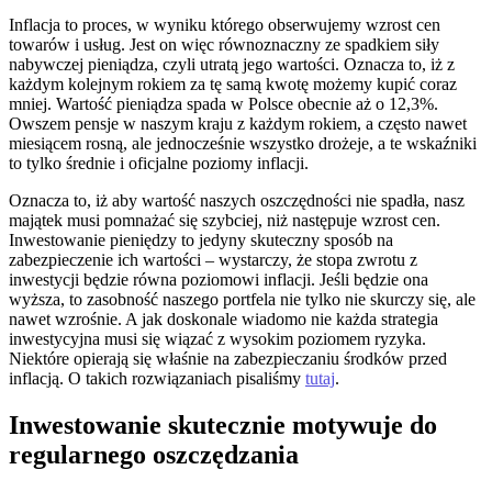
Inflacja to proces, w wyniku którego obserwujemy wzrost cen
towarów i usług. Jest on więc równoznaczny ze spadkiem siły
nabywczej pieniądza, czyli utratą jego wartości. Oznacza to, iż z
każdym kolejnym rokiem za tę samą kwotę możemy kupić coraz
mniej. Wartość pieniądza spada w Polsce obecnie aż o 12,3%.
Owszem pensje w naszym kraju z każdym rokiem, a często nawet
miesiącem rosną, ale jednocześnie wszystko drożeje, a te wskaźniki
to tylko średnie i oficjalne poziomy inflacji.
Oznacza to, iż aby wartość naszych oszczędności nie spadła, nasz
majątek musi pomnażać się szybciej, niż następuje wzrost cen.
Inwestowanie pieniędzy to jedyny skuteczny sposób na
zabezpieczenie ich wartości – wystarczy, że stopa zwrotu z
inwestycji będzie równa poziomowi inflacji. Jeśli będzie ona
wyższa, to zasobność naszego portfela nie tylko nie skurczy się, ale
nawet wzrośnie. A jak doskonale wiadomo nie każda strategia
inwestycyjna musi się wiązać z wysokim poziomem ryzyka.
Niektóre opierają się właśnie na zabezpieczaniu środków przed
inflacją. O takich rozwiązaniach pisaliśmy
tutaj
.
Inwestowanie skutecznie motywuje do
regularnego oszczędzania