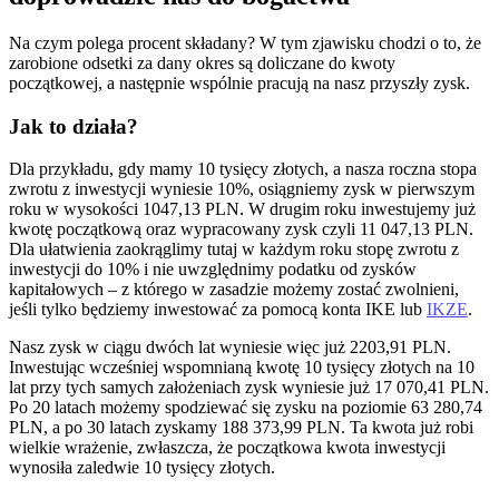
Na czym polega procent składany? W tym zjawisku chodzi o to, że
zarobione odsetki za dany okres są doliczane do kwoty
początkowej, a następnie wspólnie pracują na nasz przyszły zysk.
Jak to działa?
Dla przykładu, gdy mamy 10 tysięcy złotych, a nasza roczna stopa
zwrotu z inwestycji wyniesie 10%, osiągniemy zysk w pierwszym
roku w wysokości 1047,13 PLN. W drugim roku inwestujemy już
kwotę początkową oraz wypracowany zysk czyli 11 047,13 PLN.
Dla ułatwienia zaokrąglimy tutaj w każdym roku stopę zwrotu z
inwestycji do 10% i nie uwzględnimy podatku od zysków
kapitałowych – z którego w zasadzie możemy zostać zwolnieni,
jeśli tylko będziemy inwestować za pomocą konta IKE lub
IKZE
.
Nasz zysk w ciągu dwóch lat wyniesie więc już 2203,91 PLN.
Inwestując wcześniej wspomnianą kwotę 10 tysięcy złotych na 10
lat przy tych samych założeniach zysk wyniesie już 17 070,41 PLN.
Po 20 latach możemy spodziewać się zysku na poziomie 63 280,74
PLN, a po 30 latach zyskamy 188 373,99 PLN. Ta kwota już robi
wielkie wrażenie, zwłaszcza, że początkowa kwota inwestycji
wynosiła zaledwie 10 tysięcy złotych.