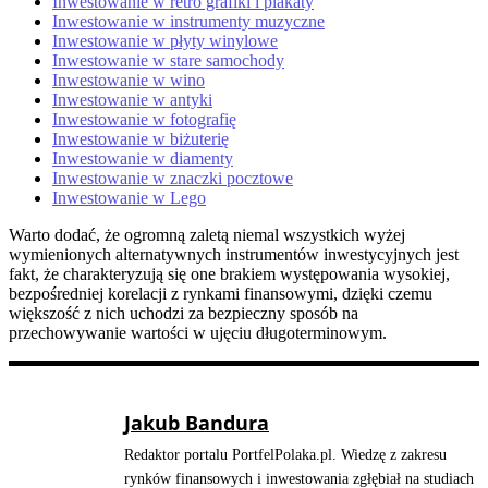
Inwestowanie w retro grafiki i plakaty
Inwestowanie w instrumenty muzyczne
Inwestowanie w płyty winylowe
Inwestowanie w stare samochody
Inwestowanie w wino
Inwestowanie w antyki
Inwestowanie w fotografię
Inwestowanie w biżuterię
Inwestowanie w diamenty
Inwestowanie w znaczki pocztowe
Inwestowanie w Lego
Warto dodać, że ogromną zaletą niemal wszystkich wyżej
wymienionych alternatywnych instrumentów inwestycyjnych jest
fakt, że charakteryzują się one brakiem występowania wysokiej,
bezpośredniej korelacji z rynkami finansowymi, dzięki czemu
większość z nich uchodzi za bezpieczny sposób na
przechowywanie wartości w ujęciu długoterminowym.
Jakub Bandura
Redaktor portalu PortfelPolaka.pl. Wiedzę z zakresu
rynków finansowych i inwestowania zgłębiał na studiach