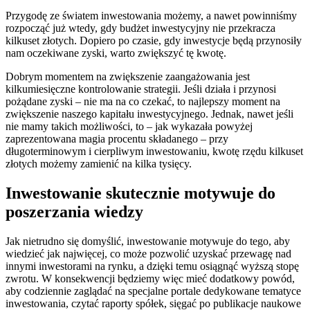
Przygodę ze światem inwestowania możemy, a nawet powinniśmy
rozpocząć już wtedy, gdy budżet inwestycyjny nie przekracza
kilkuset złotych. Dopiero po czasie, gdy inwestycje będą przynosiły
nam oczekiwane zyski, warto zwiększyć tę kwotę.
Dobrym momentem na zwiększenie zaangażowania jest
kilkumiesięczne kontrolowanie strategii. Jeśli działa i przynosi
pożądane zyski – nie ma na co czekać, to najlepszy moment na
zwiększenie naszego kapitału inwestycyjnego. Jednak, nawet jeśli
nie mamy takich możliwości, to – jak wykazała powyżej
zaprezentowana magia procentu składanego – przy
długoterminowym i cierpliwym inwestowaniu, kwotę rzędu kilkuset
złotych możemy zamienić na kilka tysięcy.
Inwestowanie skutecznie motywuje do
poszerzania wiedzy
Jak nietrudno się domyślić, inwestowanie motywuje do tego, aby
wiedzieć jak najwięcej, co może pozwolić uzyskać przewagę nad
innymi inwestorami na rynku, a dzięki temu osiągnąć wyższą stopę
zwrotu. W konsekwencji będziemy więc mieć dodatkowy powód,
aby codziennie zaglądać na specjalne portale dedykowane tematyce
inwestowania, czytać raporty spółek, sięgać po publikacje naukowe