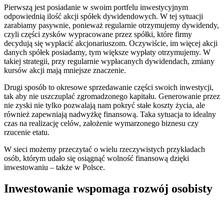
Pierwszą jest posiadanie w swoim portfelu inwestycyjnym
odpowiednią ilość akcji spółek dywidendowych. W tej sytuacji
zarabiamy pasywnie, ponieważ regularnie otrzymujemy dywidendy,
czyli części zysków wypracowane przez spółki, które firmy
decydują się wypłacić akcjonariuszom. Oczywiście, im więcej akcji
danych spółek posiadamy, tym większe wypłaty otrzymujemy. W
takiej strategii, przy regularnie wypłacanych dywidendach, zmiany
kursów akcji mają mniejsze znaczenie.
Drugi sposób to okresowe sprzedawanie części swoich inwestycji,
tak aby nie uszczuplać zgromadzonego kapitału. Generowanie przez
nie zyski nie tylko pozwalają nam pokryć stałe koszty życia, ale
również zapewniają nadwyżkę finansową. Taka sytuacja to idealny
czas na realizację celów, założenie wymarzonego biznesu czy
rzucenie etatu.
W sieci możemy przeczytać o wielu rzeczywistych przykładach
osób, którym udało się osiągnąć wolność finansową dzięki
inwestowaniu – także w Polsce.
Inwestowanie wspomaga rozwój osobisty