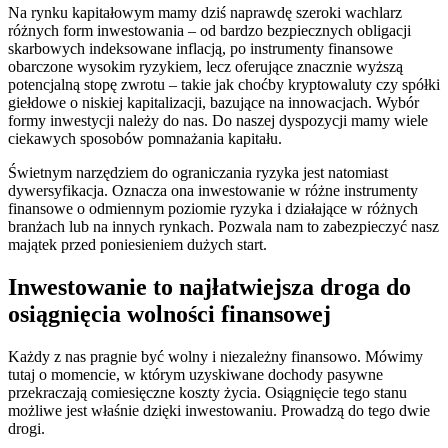
Na rynku kapitałowym mamy dziś naprawdę szeroki wachlarz
różnych form inwestowania – od bardzo bezpiecznych obligacji
skarbowych indeksowane inflacją, po instrumenty finansowe
obarczone wysokim ryzykiem, lecz oferujące znacznie wyższą
potencjalną stopę zwrotu – takie jak choćby kryptowaluty czy spółki
giełdowe o niskiej kapitalizacji, bazujące na innowacjach. Wybór
formy inwestycji należy do nas. Do naszej dyspozycji mamy wiele
ciekawych sposobów pomnażania kapitału.
Świetnym narzędziem do ograniczania ryzyka jest natomiast
dywersyfikacja. Oznacza ona inwestowanie w różne instrumenty
finansowe o odmiennym poziomie ryzyka i działające w różnych
branżach lub na innych rynkach. Pozwala nam to zabezpieczyć nasz
majątek przed poniesieniem dużych start.
Inwestowanie to najłatwiejsza droga do
osiągnięcia wolności finansowej
Każdy z nas pragnie być wolny i niezależny finansowo. Mówimy
tutaj o momencie, w którym uzyskiwane dochody pasywne
przekraczają comiesięczne koszty życia. Osiągnięcie tego stanu
możliwe jest właśnie dzięki inwestowaniu. Prowadzą do tego dwie
drogi.