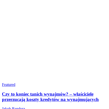
Featured
Czy to koniec tanich wynajmów? – właściciele
przerzucają koszty kredytów na wynajmujących
Jakub Bandura
-