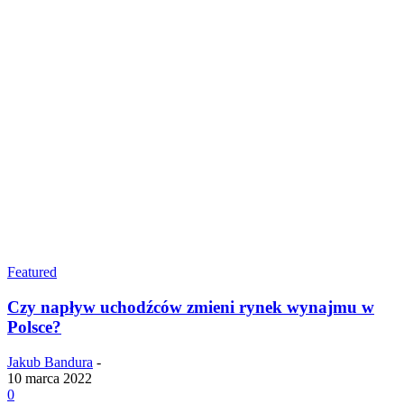
Featured
Czy napływ uchodźców zmieni rynek wynajmu w
Polsce?
Jakub Bandura
-
10 marca 2022
0