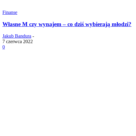
Finanse
Własne M czy wynajem – co dziś wybierają młodzi?
Jakub Bandura
-
7 czerwca 2022
0