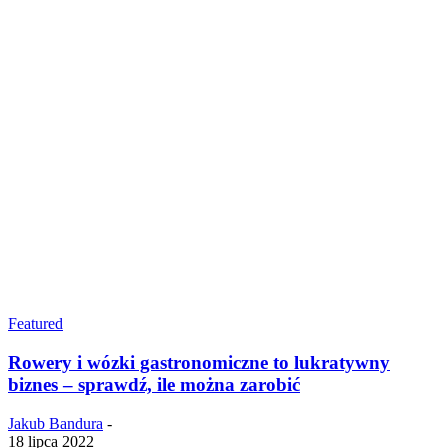
Featured
Rowery i wózki gastronomiczne to lukratywny
biznes – sprawdź, ile można zarobić
Jakub Bandura
-
18 lipca 2022