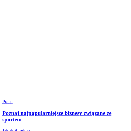
Praca
Poznaj najpopularniejsze biznesy związane ze
sportem
Jakub Bandura
-