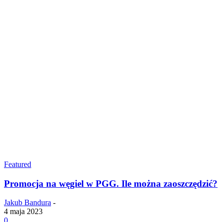
Featured
Promocja na węgiel w PGG. Ile można zaoszczędzić?
Jakub Bandura
-
4 maja 2023
0