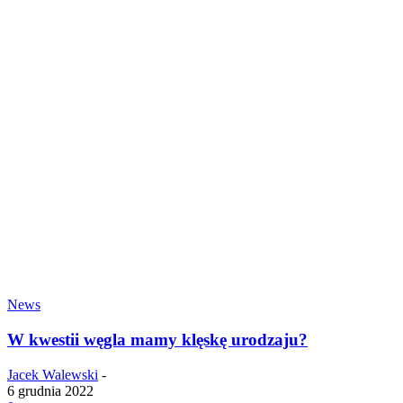
News
W kwestii węgla mamy klęskę urodzaju?
Jacek Walewski
-
6 grudnia 2022