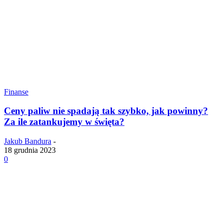
Finanse
Ceny paliw nie spadają tak szybko, jak powinny?
Za ile zatankujemy w święta?
Jakub Bandura
-
18 grudnia 2023
0