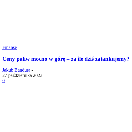
Finanse
Ceny paliw mocno w górę – za ile dziś zatankujemy?
Jakub Bandura
-
27 października 2023
0