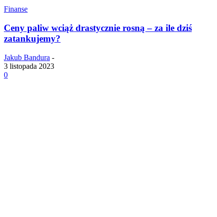
Finanse
Ceny paliw wciąż drastycznie rosną – za ile dziś
zatankujemy?
Jakub Bandura
-
3 listopada 2023
0