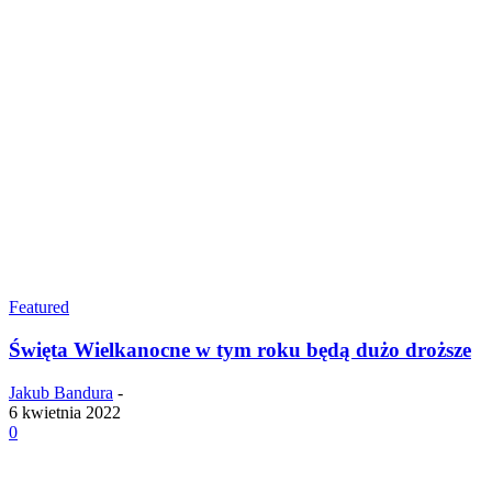
Featured
Święta Wielkanocne w tym roku będą dużo droższe
Jakub Bandura
-
6 kwietnia 2022
0