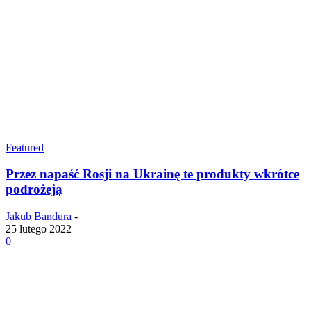
Featured
Przez napaść Rosji na Ukrainę te produkty wkrótce
podrożeją
Jakub Bandura
-
25 lutego 2022
0