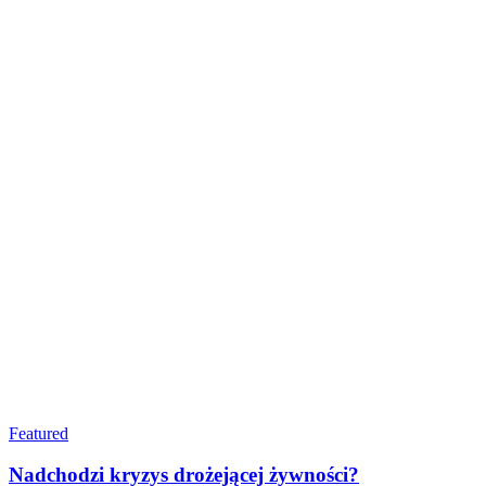
Featured
Nadchodzi kryzys drożejącej żywności?