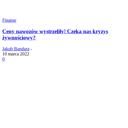
Finanse
Ceny nawozów wystrzeliły! Czeka nas kryzys
żywnościowy?
Jakub Bandura
-
10 marca 2022
0