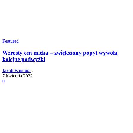
Featured
Wzrosty cen mleka – zwiększony popyt wywoła
kolejne podwyżki
Jakub Bandura
-
7 kwietnia 2022
0