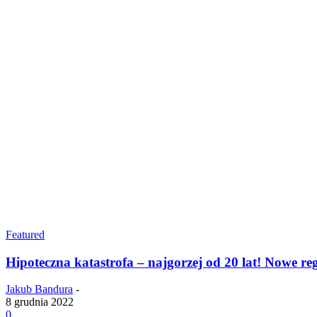
Featured
Hipoteczna katastrofa – najgorzej od 20 lat! Nowe re
Jakub Bandura
-
8 grudnia 2022
0