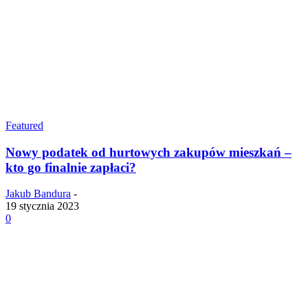
Featured
Nowy podatek od hurtowych zakupów mieszkań –
kto go finalnie zapłaci?
Jakub Bandura
-
19 stycznia 2023
0