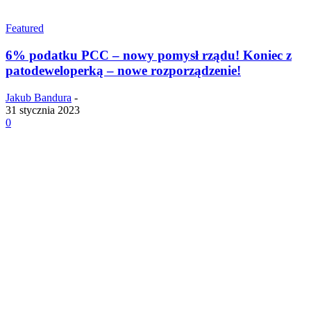
Featured
6% podatku PCC – nowy pomysł rządu! Koniec z
patodeweloperką – nowe rozporządzenie!
Jakub Bandura
-
31 stycznia 2023
0