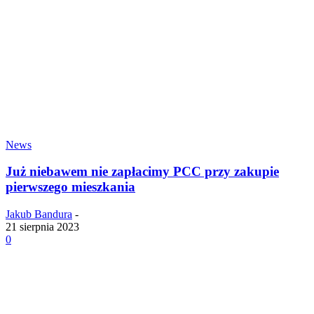
News
Już niebawem nie zapłacimy PCC przy zakupie
pierwszego mieszkania
Jakub Bandura
-
21 sierpnia 2023
0