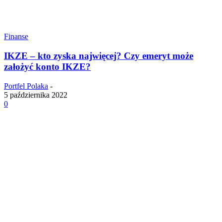
Finanse
IKZE – kto zyska najwięcej? Czy emeryt może
założyć konto IKZE?
Portfel Polaka
-
5 października 2022
0