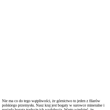
Nie ma co do tego wątpliwości, że górnictwo to jeden z filarów
polskiego przemysłu. Nasz kraj jest bogaty w surowce mineralne i
posiada bogatą tradycję ich wydobycia. Warto wiedzieć, że