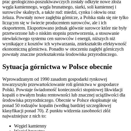
prac geologiczno-poszukiwawczych zostały odkryte nowe złoża
węgla kamiennego, węgla brunatnego, siarki, soli kamiennej i
surowców skalnych, a także rud: miedzi, cynku i ołowiu oraz
żelaza. Powstały nowe zagłębia górnicze, a Polska stała się nie tylko
liczącym się w świecie producentem surowców, ale i ich
eksporterem. Eksportowano jednak głównie surowce które nie były
przetworzone lub o niskim stopniu przetworzenia, a stosowanie
niewłaściwego systemu cen surowców i energii, niższych niż
wynikające z kosztów ich wytwarzania, zniekształciło efektywność
ekonomiczną górnictwa. Ponadto w otoczeniu zagłębi górniczych
powstały znaczne przekształcenia środowiska przyrodniczego.
Sytuacja górnictwa w Polsce obecnie
Wprowadzanym od 1990 zasadom gospodarki rynkowej
towarzyszyło przewartościowanie roli górnictwa w gospodarce
Polski. Powstaje świadomość konieczności stopniowej likwidacji
kopalń o trwałym braku rentowności lub znacznej uciążliwości dla
środowiska przyrodniczego. Obecnie w Polsce eksploatuje się
ponad 50 rodzajów kopalin (według bardziej szczegółowej
klasyfikacji ponad 70). Z punktu widzenia zasobności złóż
najważniejsze z nich to:
Węgiel kamienny