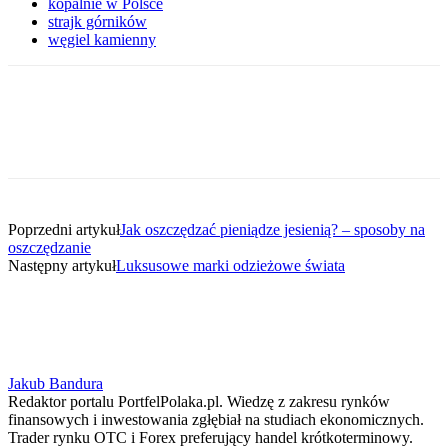
kopalnie w Polsce
strajk górników
węgiel kamienny
Poprzedni artykuł
Jak oszczędzać pieniądze jesienią? – sposoby na
oszczędzanie
Następny artykuł
Luksusowe marki odzieżowe świata
Jakub Bandura
Redaktor portalu PortfelPolaka.pl. Wiedzę z zakresu rynków
finansowych i inwestowania zgłębiał na studiach ekonomicznych.
Trader rynku OTC i Forex preferujący handel krótkoterminowy.