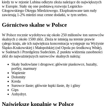
kiedy to w rejonie Lubina odkryto złoża należące do największych
w Europie. Stały się one podstawą rozwoju Legnicko-
Głogowskiego Okręgu Miedziowego. Eksploatowane tam rudy
zawierają 1-2% miedzi oraz cenne dodatki, w tym srebro.
Górnictwo skalne w Polsce
W Polsce rocznie wydobywa się około 250 milionów ton surowców
skalnych z około 1500 złóż. Złoża te istnieją na terenie prawie
całego kraju, ale ich największa koncentracja występuje na Wyżynie
Śląsko-Krakowskiej i Małopolskiej (od Opola po środkową Wisłę),
w Sudetach i Przedgórzu Sudeckim. Z punktu widzenia zasobności
złóż do najważniejszych surowców skalnych należą:
Skały budowlane i drogowe; głównie piaskowce, bazalty,
porfiry, marmury
Wapienie
Dolomity
Kreda
Surowce ilaste; głównie łupki ilaste, iły i gliny
Gips
Anhydryt.
Największe kopalnie w Polsce