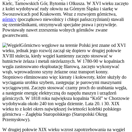
Kielc, Tarnowskich Gór, Bytomia i Olkusza. W XVI wieku zaczęto
z kolei wydobywać rudy ołowiu na Górnym Śląsku i siarkę w
Swoszowicach pod Krakowem. Wraz z rozwojem górnictwa,
górnicy
(początkowo niewolnicy i chłopi pańszczyźniani) stawali
się rzemieślnikami, otrzymywali specjalne prawa i przywileje.
Powstawały nawet zrzeszenia wolnych górników zwane
gwarectwami.
Górnictwo węglowe na terenie Polski jest znane od XVI
wieku, jednak jego rozwój zaczął się dopiero w drugiej połowie
XVIII stulecia, kiedy węgiel kamienny zaczęto stosować w
hutnictwie żelaza i metali nieżelaznych. W 1780-90 w kopalniach
węgla zastosowano eksploatację filarową, zaczęto wykonywać
wrąb, wprowadzono szyny żelazne oraz transport konny.
Stopniowo eliminowano więc kieraty i kołowroty, które służyły do
wyciągania urobku szybem, zastępując je parowymi maszynami
wyciągowymi. Zaczęto stosować czarny proch do urabiania węgla,
a następnie energię elektryczną do napędu maszyn i urządzeń
górniczych. W 1818 roku największa kopalnia “Król” w Chorzowie
wydobywała około 240 ton węgla dziennie. Lata 20. i 30. XIX
wieku to z kolei okres największej świetności kolebki polskiego
górnictwa – Zagłębia Staropolskiego (Staropolski Okręg
Przemysłowy).
W drugiej połowie XIX wieku wzrost zapotrzebowania na węgiel