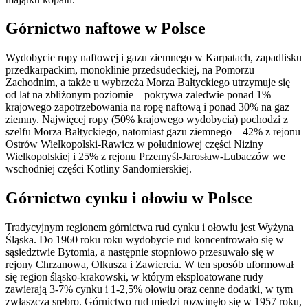
Górnictwo naftowe w Polsce
Wydobycie ropy naftowej i gazu ziemnego w Karpatach, zapadlisku
przedkarpackim, monoklinie przedsudeckiej, na Pomorzu
Zachodnim, a także u wybrzeża Morza Bałtyckiego utrzymuje się
od lat na zbliżonym poziomie – pokrywa zaledwie ponad 1%
krajowego zapotrzebowania na ropę naftową i ponad 30% na gaz
ziemny. Najwięcej ropy (50% krajowego wydobycia) pochodzi z
szelfu Morza Bałtyckiego, natomiast gazu ziemnego – 42% z rejonu
Ostrów Wielkopolski-Rawicz w południowej części Niziny
Wielkopolskiej i 25% z rejonu Przemyśl-Jarosław-Lubaczów we
wschodniej części Kotliny Sandomierskiej.
Górnictwo cynku i ołowiu w Polsce
Tradycyjnym regionem górnictwa rud cynku i ołowiu jest Wyżyna
Śląska. Do 1960 roku roku wydobycie rud koncentrowało się w
sąsiedztwie Bytomia, a następnie stopniowo przesuwało się w
rejony Chrzanowa, Olkusza i Zawiercia. W ten sposób uformował
się region śląsko-krakowski, w którym eksploatowane rudy
zawierają 3-7% cynku i 1-2,5% ołowiu oraz cenne dodatki, w tym
zwłaszcza srebro. Górnictwo rud miedzi rozwinęło się w 1957 roku,