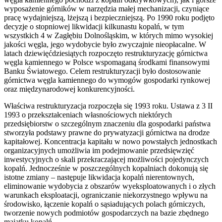
wyposażenie górników w narzędzia małej mechanizacji, czyniące
pracę wydajniejszą, lżejszą i bezpieczniejszą. Po 1990 roku podjęto
decyzje o stopniowej likwidacji kilkunastu kopalń, w tym
wszystkich 4 w Zagłębiu Dolnośląskim, w których mimo wysokiej
jakości węgla, jego wydobycie było zwyczajnie nieopłacalne. W
latach dziewięćdziesiątych rozpoczęto restrukturyzację górnictwa
węgla kamiennego w Polsce wspomaganą środkami finansowymi
Banku Światowego. Celem restrukturyzacji było dostosowanie
górnictwa węgla kamiennego do wymogów gospodarki rynkowej
oraz międzynarodowej konkurencyjności.
Właściwa restrukturyzacja rozpoczęła się 1993 roku. Ustawa z 3 II
1993 o przekształceniach własnościowych niektórych
przedsiębiorstw o szczególnym znaczeniu dla gospodarki państwa
stworzyła podstawy prawne do prywatyzacji górnictwa na drodze
kapitałowej. Koncentracja kapitału w nowo powstałych jednostkach
organizacyjnych umożliwia im podejmowanie przedsięwzięć
inwestycyjnych o skali przekraczającej możliwości pojedynczych
kopalń. Jednocześnie w poszczególnych kopalniach dokonują się
istotne zmiany – następuje likwidacja kopalń nierentownych,
eliminowanie wydobycia z obszarów wyeksploatowanych i o złych
warunkach eksploatacji, ograniczanie niekorzystnego wpływu na
środowisko, łączenie kopalń o sąsiadujących polach górniczych,
tworzenie nowych podmiotów gospodarczych na bazie zbędnego
majątku kopalń.