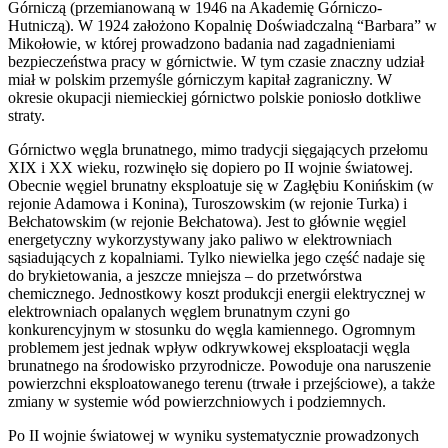
Górniczą (przemianowaną w 1946 na Akademię Górniczo-
Hutniczą). W 1924 założono Kopalnię Doświadczalną “Barbara” w
Mikołowie, w której prowadzono badania nad zagadnieniami
bezpieczeństwa pracy w górnictwie. W tym czasie znaczny udział
miał w polskim przemyśle górniczym kapitał zagraniczny. W
okresie okupacji niemieckiej górnictwo polskie poniosło dotkliwe
straty.
Górnictwo węgla brunatnego, mimo tradycji sięgających przełomu
XIX i XX wieku, rozwinęło się dopiero po II wojnie światowej.
Obecnie węgiel brunatny eksploatuje się w Zagłębiu Konińskim (w
rejonie Adamowa i Konina), Turoszowskim (w rejonie Turka) i
Bełchatowskim (w rejonie Bełchatowa). Jest to głównie węgiel
energetyczny wykorzystywany jako paliwo w elektrowniach
sąsiadujących z kopalniami. Tylko niewielka jego część nadaje się
do brykietowania, a jeszcze mniejsza – do przetwórstwa
chemicznego. Jednostkowy koszt produkcji energii elektrycznej w
elektrowniach opalanych węglem brunatnym czyni go
konkurencyjnym w stosunku do węgla kamiennego. Ogromnym
problemem jest jednak wpływ odkrywkowej eksploatacji węgla
brunatnego na środowisko przyrodnicze. Powoduje ona naruszenie
powierzchni eksploatowanego terenu (trwałe i przejściowe), a także
zmiany w systemie wód powierzchniowych i podziemnych.
Po II wojnie światowej w wyniku systematycznie prowadzonych