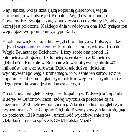
Największą, wciąż działającą kopalnią głębinową węgla
kamiennego w Polsce jest Kopalnia Węgla Kamiennego
Chwałowice. Swoją nazwę zawdzięcza ona dzielnicy Rybnika, w
której jest położona. Każdego dnia wydobywa ona 10,5 tysiąca ton
węgla gazowo-płomiennego typu 32.1.
Z kolei największą kopalnią węgla brunatnego w Polsce, a także
największą dziurą w ziemi
w Europie jest odkrywkowa Kopalnia
Węgla Brunatnego Bełchatów. Liczy sobie ona ponad 12
kilometrów długości, 3 kilometry szerokości i 200 metrów
głębokości. Rocznie w Bełchatowie wydobywa się około 40
milionów ton tego surowca. Dzięki tak dużym ilościom
wydobywanego węgla brunatnego, to właśnie ten surowiec z tej
kopalni jest obecnie najtańszym polskim węglem na rynku i to z
niego produkowana jest najtańsza energia.
Co ciekawe, najgłębiej sięgającą kopalnią w Polsce jest kopalnia
Budryk w Ornontowicach, której wyrobiska położone są na
poziomie 1290 metrów pod ziemią. Wkrótce jednak najgłębszym
szybem ma stać się Głogów Głęboki Przemysłowy. Ma on sięgnąć
do poziomu 1319 metrów i umożliwić wydobywanie z tej
głębokości miedzi spółce KGHM Polska Miedź.