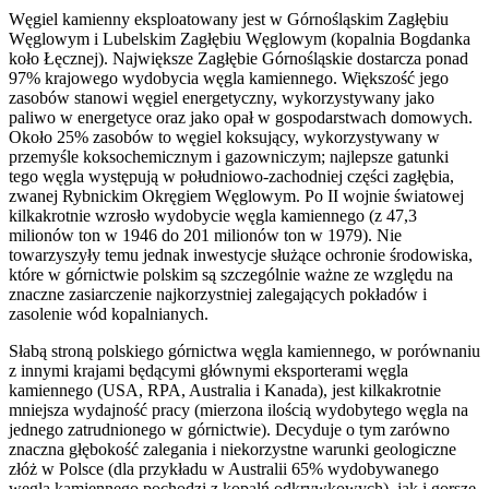
Węgiel kamienny eksploatowany jest w Górnośląskim Zagłębiu
Węglowym i Lubelskim Zagłębiu Węglowym (kopalnia Bogdanka
koło Łęcznej). Największe Zagłębie Górnośląskie dostarcza ponad
97% krajowego wydobycia węgla kamiennego. Większość jego
zasobów stanowi węgiel energetyczny, wykorzystywany jako
paliwo w energetyce oraz jako opał w gospodarstwach domowych.
Około 25% zasobów to węgiel koksujący, wykorzystywany w
przemyśle koksochemicznym i gazowniczym; najlepsze gatunki
tego węgla występują w południowo-zachodniej części zagłębia,
zwanej Rybnickim Okręgiem Węglowym. Po II wojnie światowej
kilkakrotnie wzrosło wydobycie węgla kamiennego (z 47,3
milionów ton w 1946 do 201 milionów ton w 1979). Nie
towarzyszyły temu jednak inwestycje służące ochronie środowiska,
które w górnictwie polskim są szczególnie ważne ze względu na
znaczne zasiarczenie najkorzystniej zalegających pokładów i
zasolenie wód kopalnianych.
Słabą stroną polskiego górnictwa węgla kamiennego, w porównaniu
z innymi krajami będącymi głównymi eksporterami węgla
kamiennego (USA, RPA, Australia i Kanada), jest kilkakrotnie
mniejsza wydajność pracy (mierzona ilością wydobytego węgla na
jednego zatrudnionego w górnictwie). Decyduje o tym zarówno
znaczna głębokość zalegania i niekorzystne warunki geologiczne
złóż w Polsce (dla przykładu w Australii 65% wydobywanego
węgla kamiennego pochodzi z kopalń odkrywkowych), jak i gorsze