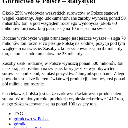
Górnictwo w Polsce – statystyki
Około 25% wydobycia wszystkich surowców w Polsce stanowi
węgiel kamienny. Jego udokumentowane zasoby wynoszą ponad 50
miliardów ton, a pod względem rocznego wydobycia (około 60
milionów ton) nasz kraj plasuje się na 10 miejscu na świecie.
Roczne wydobycie węgla brunatnego jest jeszcze wyższe – sięga 70
milionów ton rocznie, co plasuje Polskę na siódmej pozycji pod tym
względem na świecie. Zasoby z kolei szacowane są na 42 miliardy
ton, natomiast udokumentowane 23 miliardy.
Zasoby siarki rodzimej w Polsce wynoszą ponad 500 milionów ton,
nasz kraj jest ostatnim na świecie, który jeszcze wydobywa ten
surowiec spod ziemi, zamiast pozyskiwać innymi sposobami. Z tego
powodu jest także liderem światowej produkcji, która wynosi ponad
pół miliona ton rocznie.
Co ciekawe, Polska jest także czołowym światowym producentem
srebra. W minionym roku produkcja wyniosła rekordowe 1417 ton,
a jego złoża szacowane są na ponad 100 tysięcy ton.
TAGI
górnictwo w Polsce
górnik