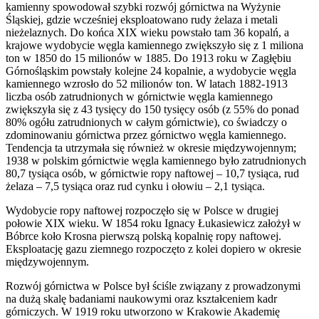
kamienny spowodował szybki rozwój górnictwa na Wyżynie
Śląskiej, gdzie wcześniej eksploatowano rudy żelaza i metali
nieżelaznych. Do końca XIX wieku powstało tam 36 kopalń, a
krajowe wydobycie węgla kamiennego zwiększyło się z 1 miliona
ton w 1850 do 15 milionów w 1885. Do 1913 roku w Zagłębiu
Górnośląskim powstały kolejne 24 kopalnie, a wydobycie węgla
kamiennego wzrosło do 52 milionów ton. W latach 1882-1913
liczba osób zatrudnionych w górnictwie węgla kamiennego
zwiększyła się z 43 tysięcy do 150 tysięcy osób (z 55% do ponad
80% ogółu zatrudnionych w całym górnictwie), co świadczy o
zdominowaniu górnictwa przez górnictwo węgla kamiennego.
Tendencja ta utrzymała się również w okresie międzywojennym;
1938 w polskim górnictwie węgla kamiennego było zatrudnionych
80,7 tysiąca osób, w górnictwie ropy naftowej – 10,7 tysiąca, rud
żelaza – 7,5 tysiąca oraz rud cynku i ołowiu – 2,1 tysiąca.
Wydobycie ropy naftowej rozpoczęło się w Polsce w drugiej
połowie XIX wieku. W 1854 roku Ignacy Łukasiewicz założył w
Bóbrce koło Krosna pierwszą polską kopalnię ropy naftowej.
Eksploatację gazu ziemnego rozpoczęto z kolei dopiero w okresie
międzywojennym.
Rozwój górnictwa w Polsce był ściśle związany z prowadzonymi
na dużą skalę badaniami naukowymi oraz kształceniem kadr
górniczych. W 1919 roku utworzono w Krakowie Akademię