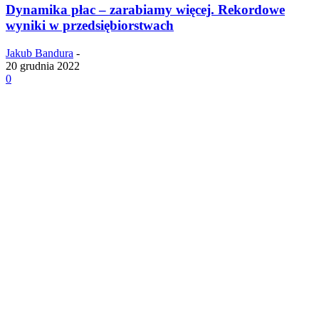
Dynamika płac – zarabiamy więcej. Rekordowe
wyniki w przedsiębiorstwach
Jakub Bandura
-
20 grudnia 2022
0