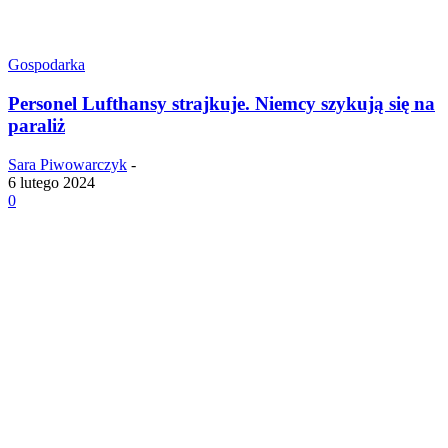
Gospodarka
Personel Lufthansy strajkuje. Niemcy szykują się na
paraliż
Sara Piwowarczyk
-
6 lutego 2024
0