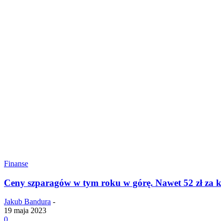
Finanse
Ceny szparagów w tym roku w górę. Nawet 52 zł za 
Jakub Bandura
-
19 maja 2023
0