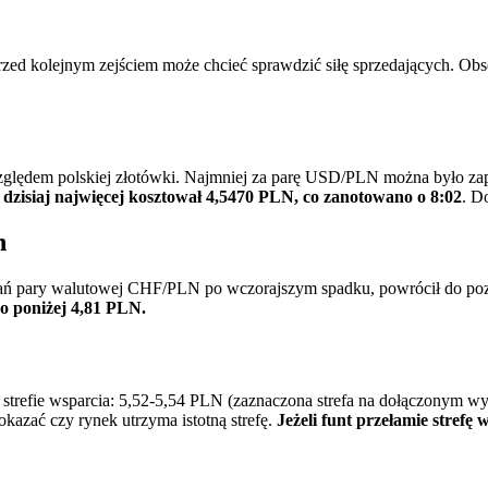
zed kolejnym zejściem może chcieć sprawdzić siłę sprzedających. Ob
j względem polskiej złotówki. Najmniej za parę USD/PLN można było z
e dzisiaj najwięcej kosztował 4,5470 PLN, co zanotowano o 8:02
. D
h
owań pary walutowej CHF/PLN po wczorajszym spadku, powrócił do po
eco poniżej 4,81 PLN.
 w strefie wsparcia: 5,52-5,54 PLN (zaznaczona strefa na dołączonym
azać czy rynek utrzyma istotną strefę.
Jeżeli funt przełamie strefę