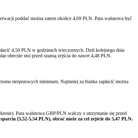
serwacji poddać można zatem okolice 4,69 PLN. Para walutowa być
apłacić 4,50 PLN w godzinach wieczornych. Dziś kolejnego dnia
olar obecnie stoi przed szansą zejścia do nawet 4,48 PLN.
ziomu sierpniowych minimum. Najmniej za franka zapłacić można
 wykresie). Para walutowa GBP/PLN walczy o utrzymanie się przed
 wsparcia (5,52-5,54 PLN), obrać może za cel zejście do 5,47 PLN.