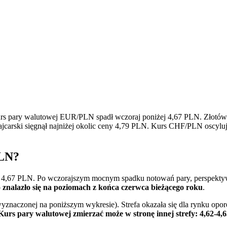
s pary walutowej EUR/PLN spadł wczoraj poniżej 4,67 PLN. Złotówka
jcarski sięgnął najniżej okolic ceny 4,79 PLN. Kurs CHF/PLN oscyluje
PLN?
 4,67 PLN. Po wczorajszym mocnym spadku notowań pary, perspektyw
znalazło się na poziomach z końca czerwca bieżącego roku
.
wyznaczonej na poniższym wykresie). Strefa okazała się dla rynku op
Kurs pary walutowej zmierzać może w stronę innej strefy: 4,62-4,6