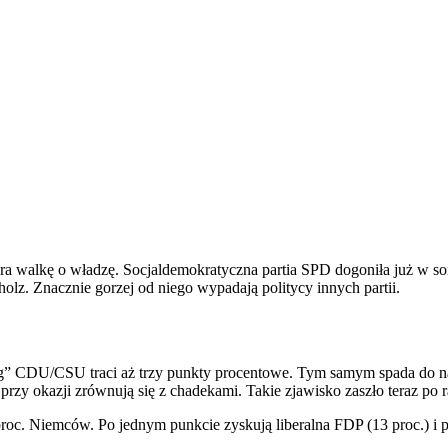
gra walkę o władzę. Socjaldemokratyczna partia SPD dogoniła już w
olz. Znacznie gorzej od niego wypadają politycy innych partii.
 CDU/CSU traci aż trzy punkty procentowe. Tym samym spada do najn
przy okazji zrównują się z chadekami. Takie zjawisko zaszło teraz po 
7 proc. Niemców. Po jednym punkcie zyskują liberalna FDP (13 proc.) i