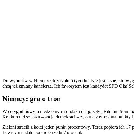
Do wyborów w Niemczech zostało 5 tygodni. Nie jest jasne, kto wy
chcą też zmiany kanclerza. Ich faworytem jest kandydat SPD Olaf Sch
Niemcy: gra o tron
W cotygodniowym niedzielnym sondażu dla gazety „Bild am Sonntag”
Konkurenci sojuszu – socjaldemokraci – zyskują zaś aż dwa punkty i 
Zieloni stracili z kolei jeden punkt procentowy. Teraz popiera ich 1
Lewicy ma stałe poparcie rzędu 7 procent.