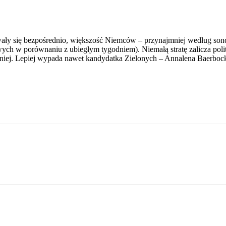
ły się bezpośrednio, większość Niemców – przynajmniej według son
wych w porównaniu z ubiegłym tygodniem). Niemałą stratę zalicza po
śniej. Lepiej wypada nawet kandydatka Zielonych – Annalena Baerboc