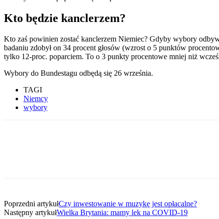
Kto będzie kanclerzem?
Kto zaś powinien zostać kanclerzem Niemiec? Gdyby wybory odbywa
badaniu zdobył on 34 procent głosów (wzrost o 5 punktów procento
tylko 12-proc. poparciem. To o 3 punkty procentowe mniej niż wcze
Wybory do Bundestagu odbędą się 26 września.
TAGI
Niemcy
wybory
Poprzedni artykuł
Czy inwestowanie w muzykę jest opłacalne?
Następny artykuł
Wielka Brytania: mamy lek na COVID-19