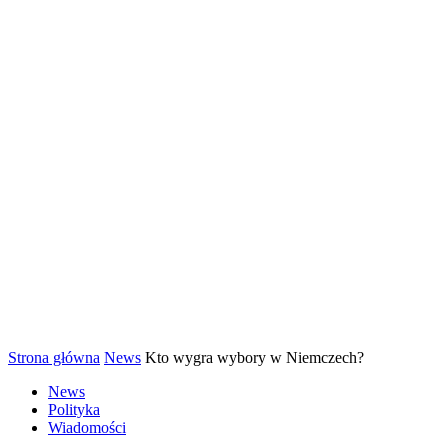
Strona główna
News
Kto wygra wybory w Niemczech?
News
Polityka
Wiadomości