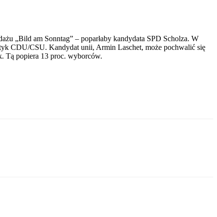
dażu „Bild am Sonntag” – poparłaby kandydata SPD Scholza. W
lityk CDU/CSU. Kandydat unii, Armin Laschet, może pochwalić się
k. Tą popiera 13 proc. wyborców.