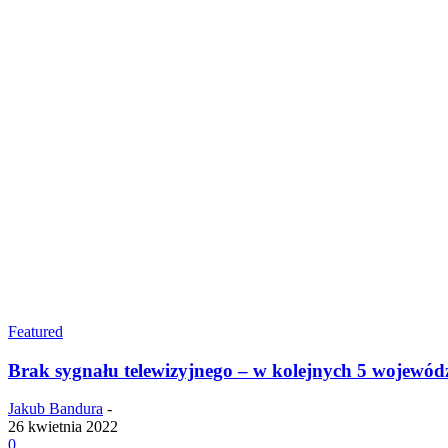
Featured
Brak sygnału telewizyjnego – w kolejnych 5 wojewód
Jakub Bandura
-
26 kwietnia 2022
0