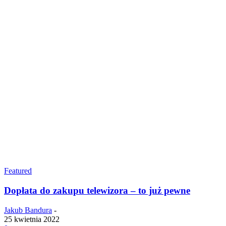
Featured
Dopłata do zakupu telewizora – to już pewne
Jakub Bandura
-
25 kwietnia 2022