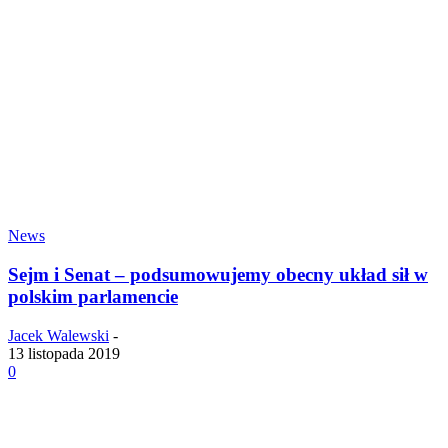
News
Sejm i Senat – podsumowujemy obecny układ sił w
polskim parlamencie
Jacek Walewski
-
13 listopada 2019
0