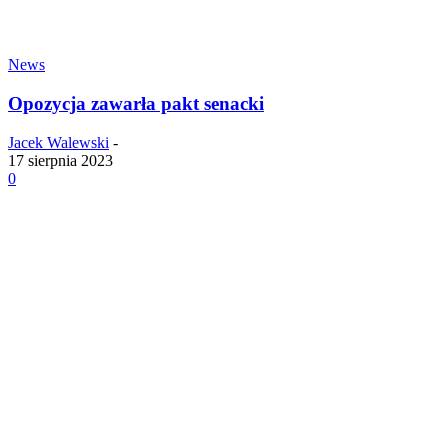
News
Opozycja zawarła pakt senacki
Jacek Walewski
-
17 sierpnia 2023
0