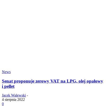
News
Senat proponuje zerowy VAT na LPG, olej opałowy
i pellet
Jacek Walewski
-
4 sierpnia 2022
0