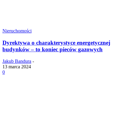
Nieruchomości
Dyrektywa o charakterystyce energetycznej
budynków – to koniec pieców gazowych
Jakub Bandura
-
13 marca 2024
0