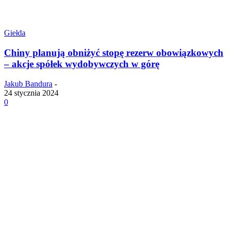
Giełda
Chiny planują obniżyć stopę rezerw obowiązkowych
– akcje spółek wydobywczych w górę
Jakub Bandura
-
24 stycznia 2024
0