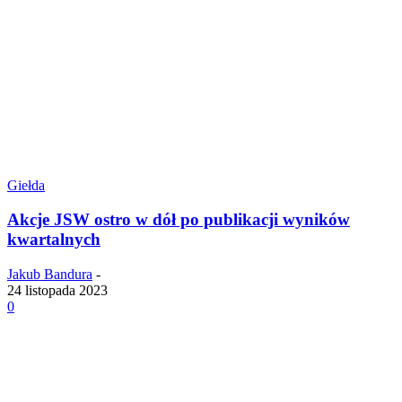
Giełda
Akcje JSW ostro w dół po publikacji wyników
kwartalnych
Jakub Bandura
-
24 listopada 2023
0