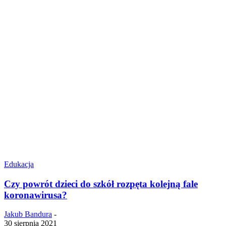
Edukacja
Czy powrót dzieci do szkół rozpęta kolejną fale
koronawirusa?
Jakub Bandura
-
30 sierpnia 2021