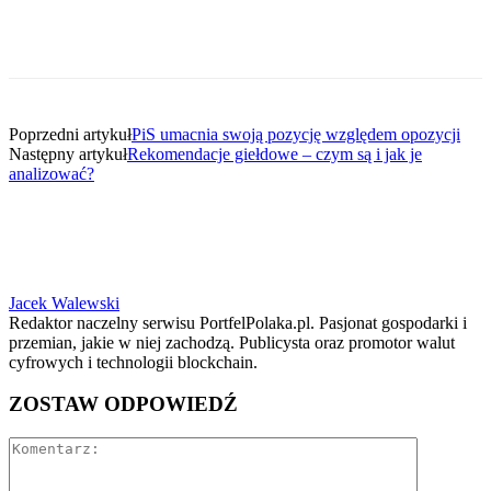
Poprzedni artykuł
PiS umacnia swoją pozycję względem opozycji
Następny artykuł
Rekomendacje giełdowe – czym są i jak je
analizować?
Jacek Walewski
Redaktor naczelny serwisu PortfelPolaka.pl. Pasjonat gospodarki i
przemian, jakie w niej zachodzą. Publicysta oraz promotor walut
cyfrowych i technologii blockchain.
ZOSTAW ODPOWIEDŹ