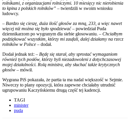
rolnikami, z organizacjami rolniczymi. 10 miesięcy nic nierobienia
to kpina z polskich rolników” –
twierdzili w swoim wniosku
ludowcy.
– Bardzo się cieszę, duża ilość głosów za mną, 233, a więc nawet
więcej niż można się było spodziewać
– powiedział Puda
dziennikarzom po wygranym dla siebie głosowaniu. –
Chciałbym
podziękować wszystkim, którzy mi zaufali, dalej działamy na rzecz
rolników w Polsce
– dodał.
Dodał jednak też: –
Będę się starał, aby sprostać wymaganiom
również tych posłów, którzy byli niezadowoleni z dotychczasowej
mojej działalności. Rolą ministra, aby słuchać także krytycznych
głosów
– mówił.
Wygrana PiS pokazała, że partia ta ma nadal większość w Sejmie.
Niweczy to plany opozycji, która zapewne chciałaby utrudnić
ugrupowaniu Kaczyńskiemu drugą część tej kadencji.
TAGI
minister
puda