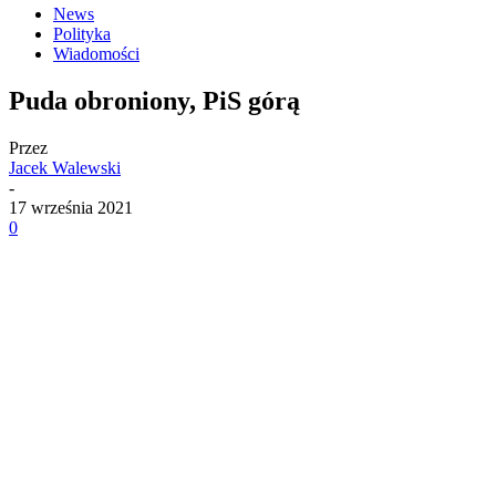
News
Polityka
Wiadomości
Puda obroniony, PiS górą
Przez
Jacek Walewski
-
17 września 2021
0