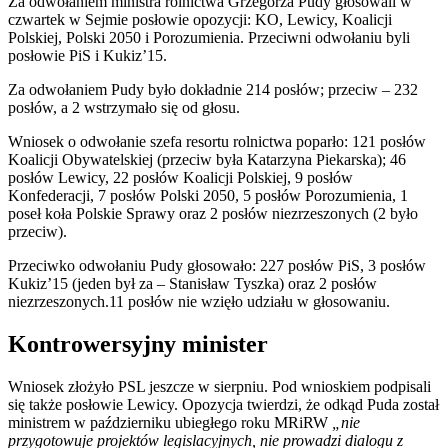
Za odwołaniem ministra rolnictwa Grzegorza Pudy głosowali w
czwartek w Sejmie posłowie opozycji: KO, Lewicy, Koalicji
Polskiej, Polski 2050 i Porozumienia. Przeciwni odwołaniu byli
posłowie PiS i Kukiz’15.
Za odwołaniem Pudy było dokładnie 214 posłów; przeciw – 232
posłów, a 2 wstrzymało się od głosu.
Wniosek o odwołanie szefa resortu rolnictwa poparło: 121 posłów
Koalicji Obywatelskiej (przeciw była Katarzyna Piekarska); 46
posłów Lewicy, 22 posłów Koalicji Polskiej, 9 posłów
Konfederacji, 7 posłów Polski 2050, 5 posłów Porozumienia, 1
poseł koła Polskie Sprawy oraz 2 posłów niezrzeszonych (2 było
przeciw).
Przeciwko odwołaniu Pudy głosowało: 227 posłów PiS, 3 posłów
Kukiz’15 (jeden był za – Stanisław Tyszka) oraz 2 posłów
niezrzeszonych.11 posłów nie wzięło udziału w głosowaniu.
Kontrowersyjny minister
Wniosek złożyło PSL jeszcze w sierpniu. Pod wnioskiem podpisali
się także posłowie Lewicy. Opozycja twierdzi, że odkąd Puda został
ministrem w październiku ubiegłego roku MRiRW
„nie
przygotowuje projektów legislacyjnych, nie prowadzi dialogu z