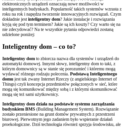
elektronicznych urządzeń oznaczają nowe możliwości w
inteligentnych budynkach. Popularność takich systemów wzrasta z
roku na rok i napędza tworzenie innowacyjnych rozwiązań. Czym
dokładnie jest
inteligentny dom
? Jakie instalacje i rozwiązania
kryją się pod tym terminem? Jakie są ich koszty? Czy warto się na
nie zdecydować? Na te wszystkie pytania odpowiedzi zostaną
udzielone poniżej:
Inteligentny dom – co to?
Inteligentny dom
to zbiorcza nazwa dla systemów i urządzeń do
automatyki domowej. Innymi słowy, inteligentny dom to taki, z
którym domownicy są w stanie się porozumieć i któremu mogą
wydawać różnego rodzaju polecenia.
Podstawą Inteligentnego
domu
jest tak zwany Internet Rzeczy (z angielskiego Internet of
Things) czyli koncepcja przedmiotów połączonych w sieć, które
mogą się komunikować między sobą i z którymi skomunikować
mogą się też sami użytkownicy.
Inteligentny dom działa na podstawie systemu zarządzania
budynkiem BMS
(Building Management System). Rozwiązanie
zostało przeniesione na grunt domów prywatnych z przestrzeni
biurowej. Pierwotnym jego zadaniem było wspieranie działań
proekologiczne. Dziś technologia również sprzyja środowisku, ale