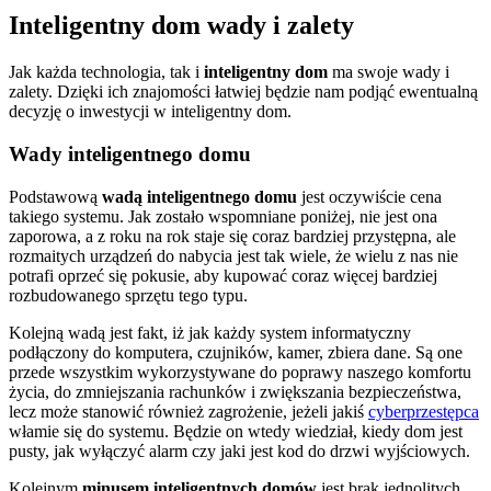
Inteligentny dom wady i zalety
Jak każda technologia, tak i
inteligentny dom
ma swoje wady i
zalety. Dzięki ich znajomości łatwiej będzie nam podjąć ewentualną
decyzję o inwestycji w inteligentny dom.
Wady inteligentnego domu
Podstawową
wadą inteligentnego domu
jest oczywiście cena
takiego systemu. Jak zostało wspomniane poniżej, nie jest ona
zaporowa, a z roku na rok staje się coraz bardziej przystępna, ale
rozmaitych urządzeń do nabycia jest tak wiele, że wielu z nas nie
potrafi oprzeć się pokusie, aby kupować coraz więcej bardziej
rozbudowanego sprzętu tego typu.
Kolejną wadą jest fakt, iż jak każdy system informatyczny
podłączony do komputera, czujników, kamer, zbiera dane. Są one
przede wszystkim wykorzystywane do poprawy naszego komfortu
życia, do zmniejszania rachunków i zwiększania bezpieczeństwa,
lecz może stanowić również zagrożenie, jeżeli jakiś
cyberprzestępca
włamie się do systemu. Będzie on wtedy wiedział, kiedy dom jest
pusty, jak wyłączyć alarm czy jaki jest kod do drzwi wyjściowych.
Kolejnym
minusem inteligentnych domów
jest brak jednolitych