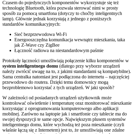
Czasem do pojedynczych komponentów wykorzystuje się też
technologię Bluetooth, która pozwala sterować nimi w prosty
sposób za pomocą smartfona (dotyczy to choćby inteligentnych
lamp). Głównie jednak korzystają z jednego z poniższych
standardów komunikacyjnych:
Sieć bezprzewodowa Wi-Fi
Energooszczędna komunikacja wewnątrz mieszkania, taka
jak Z-Wave czy ZigBee
Łączność radiowa na niestandardowym paśmie
Protokoły łączności umożliwiają połączenie kilku komponentów w
system inteligentnego domu
(dlatego przy wyborze urządzeń
należy zwrócić uwagę na to, z jakimi standardami są kompatybilne).
Sama centralka natomiast jest podłączona do internetu – najczęściej
przewodowo do routera. Dzięki temu domownicy mogą
bezproblemowo korzystać z tych urządzeń. W jaki sposób?
W zależności od posiadanych urządzeń użytkownik może
kontrolować oświetlenie i temperaturę oraz monitorować mieszkanie
korzystając z oprogramowania komputerowego albo aplikacji
mobilnej. Zarówno na laptopie jak i smartfonie czy tablecie ma do
swojej dyspozycji te same opcje. Największym plusem systemów
inteligentnego domu, które wychodzą też poza mieszkanie (czyli
właśnie łączą się z Internetem) jest to, że umożliwiają one zdalne