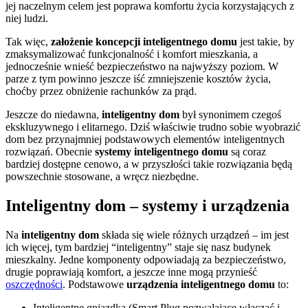
jej naczelnym celem jest poprawa komfortu życia korzystających z
niej ludzi.
Tak więc,
założenie koncepcji inteligentnego domu
jest takie, by
zmaksymalizować funkcjonalność i komfort mieszkania, a
jednocześnie wnieść bezpieczeństwo na najwyższy poziom. W
parze z tym powinno jeszcze iść zmniejszenie kosztów życia,
choćby przez obniżenie rachunków za prąd.
Jeszcze do niedawna,
inteligentny dom
był synonimem czegoś
ekskluzywnego i elitarnego. Dziś właściwie trudno sobie wyobrazić
dom bez przynajmniej podstawowych elementów inteligentnych
rozwiązań. Obecnie
systemy inteligentnego domu
są coraz
bardziej dostępne cenowo, a w przyszłości takie rozwiązania będą
powszechnie stosowane, a wręcz niezbędne.
Inteligentny dom – systemy i urządzenia
Na
inteligentny dom
składa się wiele różnych urządzeń – im jest
ich więcej, tym bardziej “inteligentny” staje się nasz budynek
mieszkalny. Jedne komponenty odpowiadają za bezpieczeństwo,
drugie poprawiają komfort, a jeszcze inne mogą przynieść
oszczędności
. Podstawowe
urządzenia inteligentnego domu
to:
Inteligentne gniazdka (Smart Plug pozwalające włączać i