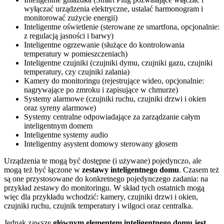
wyłączać urządzenia elektryczne, ustalać harmonogram i
monitorować zużycie energii)
Inteligentne oświetlenie (sterowane ze smartfona, opcjonalnie:
z regulacją jasności i barwy)
Inteligentne ogrzewanie (służące do kontrolowania
temperatury w pomieszczeniach)
Inteligentne czujniki (czujniki dymu, czujniki gazu, czujniki
temperatury, czy czujniki zalania)
Kamery do monitoringu (rejestrujące wideo, opcjonalnie:
nagrywające po zmroku i zapisujące w chmurze)
Systemy alarmowe (czujniki ruchu, czujniki drzwi i okien
oraz syreny alarmowe)
Systemy centralne odpowiadające za zarządzanie całym
inteligentnym domem
Inteligentne systemy audio
Inteligentny asystent domowy sterowany głosem
Urządzenia te mogą być dostępne (i używane) pojedynczo, ale
mogą też być łączone w
zestawy inteligentnego domu
. Czasem też
są one przystosowane do konkretnego pojedynczego zadania: na
przykład zestawy do monitoringu. W skład tych ostatnich mogą
więc dla przykładu wchodzić: kamery, czujniki drzwi i okien,
czujniki ruchu, czujnik temperatury i wilgoci oraz centralka.
Jednak zawsze
głównym elementem inteligentnego domu jest