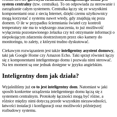
system centralny
(tzw. centralka). To on odpowiada za sterowanie i
zarządzanie całym systemem. Centralka łączy się ze wszystkimi
komponentami oraz z siecią Internet, dzięki czemu użytkownicy
mogą korzystać z systemu nawet wtedy, gdy znajdują się poza
domem. O ile w przypadku ściemniania świateł czy kontroli
temperatury nie ma to większego znaczenia, to już możliwość
wyłączenia pozostawionego żelazka czy też otrzymanie informacji o
niepokojącym zdarzeniu dostrzeżonym przez oko kamery do
monitoringu, to zalety, z którymi trudno dyskutować.
Ciekawym rozwiązaniem jest także
inteligentny asystent domowy
,
taki jak Google Home czy Amazon Echo. Taki sprzęt również łączy
się z komponentami inteligentnego domu i pozwala nimi sterować.
Na ten moment są one jednak dostępne w języku angielskim.
Inteligentny dom jak działa?
Wyjaśniliśmy już
co to jest inteligentny dom
. Natomiast w jaki
sposób konkretne urządzenia inteligentnego domu łączą się z
systemem centralnym. Protokoły łączności mogą być różne, a
różnice między nimi dotyczą przede wszystkim niezawodności,
łatwości instalacji i konfiguracji oraz możliwości późniejszej
rozbudowy systemu.