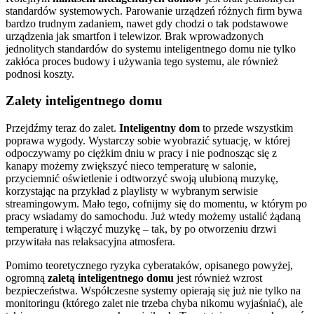
standardów systemowych. Parowanie urządzeń różnych firm bywa
bardzo trudnym zadaniem, nawet gdy chodzi o tak podstawowe
urządzenia jak smartfon i telewizor. Brak wprowadzonych
jednolitych standardów do systemu inteligentnego domu nie tylko
zakłóca proces budowy i używania tego systemu, ale również
podnosi koszty.
Zalety inteligentnego domu
Przejdźmy teraz do zalet.
Inteligentny dom
to przede wszystkim
poprawa wygody. Wystarczy sobie wyobrazić sytuację, w której
odpoczywamy po ciężkim dniu w pracy i nie podnosząc się z
kanapy możemy zwiększyć nieco temperaturę w salonie,
przyciemnić oświetlenie i odtworzyć swoją ulubioną muzykę,
korzystając na przykład z playlisty w wybranym serwisie
streamingowym. Mało tego, cofnijmy się do momentu, w którym po
pracy wsiadamy do samochodu. Już wtedy możemy ustalić żądaną
temperaturę i włączyć muzykę – tak, by po otworzeniu drzwi
przywitała nas relaksacyjna atmosfera.
Pomimo teoretycznego ryzyka cyberataków, opisanego powyżej,
ogromną
zaletą inteligentnego domu
jest również wzrost
bezpieczeństwa. Współczesne systemy opierają się już nie tylko na
monitoringu (którego zalet nie trzeba chyba nikomu wyjaśniać), ale