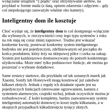
wyłączanie urządzeń “z prądu” oraz otrzymywanie alertów, na
przykład w formie maila (z datą, opisem zdarzenia i zdjęciem – gdy
coś niepokojącego zauważyło właśnie oko kamery).
Inteligentny dom ile kosztuje
Choć wydaje się, że
inteligentny dom
to coś dostępnego wyłącznie
dla wybranych, w rzeczywistości ceny tego typu systemów z roku
na rok stają się coraz mniej zaporowe. Trudno jest wskazać
konkretne kwoty, ponieważ konkretny system inteligentnego
budynku nie jest pojedynczym, zdefiniowanym od początku do
końca produktem, który leży na sklepowej półce i czeka na zakup.
System jest każdorazowo dostosowywany do potrzeb konkretnego
użytkownika. Może mieć tylko podstawowe funkcje, ale można go
poszerzać o wybrane dodatkowe.
Same zestawy startowe, dla przykładu od tak uznanych marek jak
Xiaomi, Somfy lub Honeywell mogą kosztować już zaledwie
kilkaset złotych. Jednak z reguły ich działanie oparte jest na
pojedynczych funkcjach (sterowanie ogrzewaniem, kamera z
systemem alarmowym, czujniki ruchu), jednak oczywiście można je
rozbudowywać. Z kolei kompletny, bardzo zaawansowany system
inteligentnej automatyki domowej to koszt rzędu kilkunastu, a w
skrajnych przypadkach kilkudziesięciu tysięcy złotych.