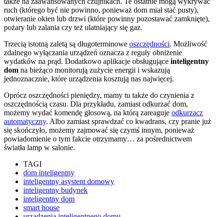
także na zaawansowanych czujnikach. Te ostatnie mogą wykrywać
ruch (którego być nie powinno, ponieważ dom miał stać pusty),
otwieranie okien lub drzwi (które powinny pozostawać zamknięte),
pożary lub zalania czy też ulatniający się gaz.
Trzecią istotną zaletą są długoterminowe
oszczędności
. Możliwość
zdalnego wyłączania urządzeń oznacza z reguły obniżenie
wydatków na prąd. Dodatkowo aplikacje obsługujące
inteligentny
dom
na bieżąco monitorują zużycie energii i wskazują
jednoznacznie, które urządzenia kosztują nas najwięcej.
Oprócz oszczędności pieniędzy, mamy tu także do czynienia z
oszczędnością czasu. Dla przykładu, zamiast odkurzać dom,
możemy wydać komendę głosową, na którą zareaguje
odkurzacz
automatyczny
. Albo zamiast sprawdzać co kwadrans, czy pranie już
się skończyło, możemy zajmować się czymś innym, ponieważ
powiadomienie o tym fakcie otrzymamy… za pośrednictwem
światła lamp w salonie.
TAGI
dom inteligentny
inteligentny asystent domowy
inteligentny budynek
inteligentny dom
smart house
urządzenia inteligentnego domu