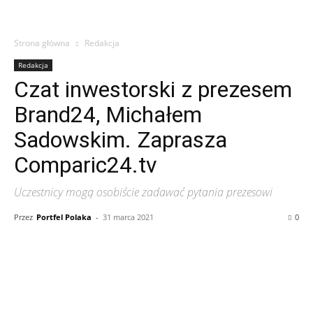
Strona główna
Redakcja
Redakcja
Czat inwestorski z prezesem
Brand24, Michałem
Sadowskim. Zaprasza
Comparic24.tv
Uczestnicy mogą osobiście zadawać pytania prezesowi
Przez
Portfel Polaka
-
31 marca 2021
0