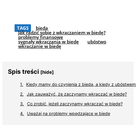
TAGS
bieda
Jak radzić sobie z wkraczaniem w biedę?
problemy finansowe
sygnały wkraczania w biedę
ubóstwo
wkraczanie w biedę
Spis treści
[hide]
Kiedy mamy do czynienia z biedą, a kiedy z ubóstwem
Jak zauważyć, że zaczynamy wkraczać w biedę?
Co zrobić, jeżeli zaczynamy wkraczać w biedę?
Uważaj na problemy wpędzające w biedę