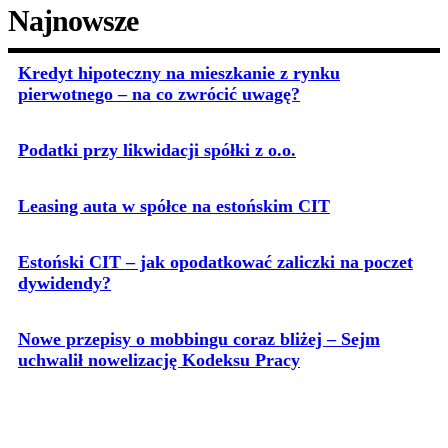
Najnowsze
Kredyt hipoteczny na mieszkanie z rynku
pierwotnego – na co zwrócić uwagę?
Podatki przy likwidacji spółki z o.o.
Leasing auta w spółce na estońskim CIT
Estoński CIT – jak opodatkować zaliczki na poczet
dywidendy?
Nowe przepisy o mobbingu coraz bliżej – Sejm
uchwalił nowelizację Kodeksu Pracy