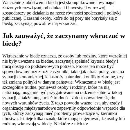
Walczenie z ubóstwem i biedą jest skomplikowane i wymaga
złożonych rozwiązań, od edukacji i inwestycji w rozwój
gospodarczy po działania na rzecz równości społecznej i polityki
publicznej. Czasami osoby, które do tej pory nie borykały się z
biedą, zaczynają powoli w nią wkraczać.
Jak zauważyć, że zaczynamy wkraczać w
biedę?
Wkraczanie w biedę oznacza, że osoby lub rodziny, które wcześniej
nie były uważane za biedne, zaczynają spełniać kryteria biedy i
tracą dostęp do podstawowych potrzeb. Proces ten może być
spowodowany przez różne czynniki, takie jak utrata pracy, zmiana
sytuacji ekonomicznej, katastrofy naturalne, konflikty zbrojne, czy
też zmiana polityki w danym państwie. Wkraczanie w biedę jest
szczególnie trudne, ponieważ osoby i rodziny, które na nią
natrafiają, mogą nie być przygotowane na radzenie sobie w takiej
sytuacji, a także mogą mieć trudności z dostosowaniem się do
nowych warunków życia. Z tego powodu ważne jest, aby rządy i
organizacje międzynarodowe zapewniły odpowiednie wsparcie dla
tych, którzy zaczynają mieć problemy prowadzące w kierunku
ubóstwa. Istnieje kilka oznak, które mogą sugerować, że osoby lub
rodziny wkraczają w biedę. Niektóre z nich to: