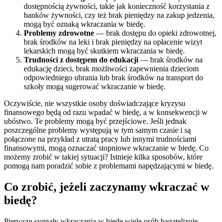
dostępnością żywności, takie jak konieczność korzystania z
banków żywności, czy też brak pieniędzy na zakup jedzenia,
mogą być oznaką wkraczania w biedę.
Problemy zdrowotne
— brak dostępu do opieki zdrowotnej,
brak środków na leki i brak pieniędzy na opłacenie wizyt
lekarskich mogą być skutkiem wkraczania w biedę.
Trudności z dostępem do edukacji
— brak środków na
edukację dzieci, brak możliwości zapewnienia dzieciom
odpowiedniego ubrania lub brak środków na transport do
szkoły mogą sugerować wkraczanie w biedę.
Oczywiście, nie wszystkie osoby doświadczające kryzysu
finansowego będą od razu wpadać w biedę, a w konsekwencji w
ubóstwo. Te problemy mogą być przejściowe. Jeśli jednak
poszczególne problemy występują w tym samym czasie i są
połączone na przykład z utratą pracy lub innymi trudnościami
finansowymi, mogą oznaczać stopniowe wkraczanie w biedę. Co
możemy zrobić w takiej sytuacji? Istnieje kilka sposobów, które
pomogą nam poradzić sobie z problemami napędzającymi w biedę.
Co zrobić, jeżeli zaczynamy wkraczać w
biedę?
Pierwsze sygnały wkraczania w biedę wiele osób bagatelizuje.