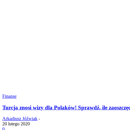
Finanse
Turcja znosi wizy dla Polaków! Sprawdź, ile zaoszczę
Arkadiusz Jóźwiak
-
20 lutego 2020
0