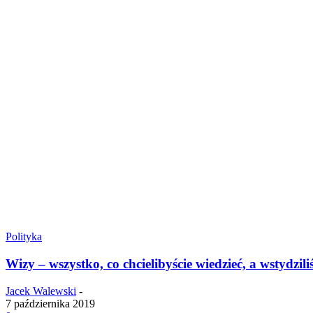
Polityka
Wizy – wszystko, co chcielibyście wiedzieć, a wstydziliś
Jacek Walewski
-
7 października 2019