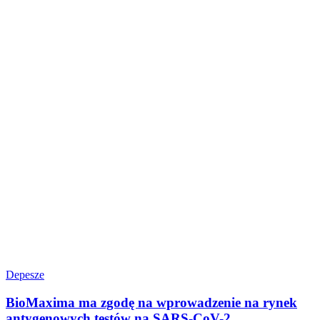
Depesze
BioMaxima ma zgodę na wprowadzenie na rynek
antygenowych testów na SARS-CoV-2