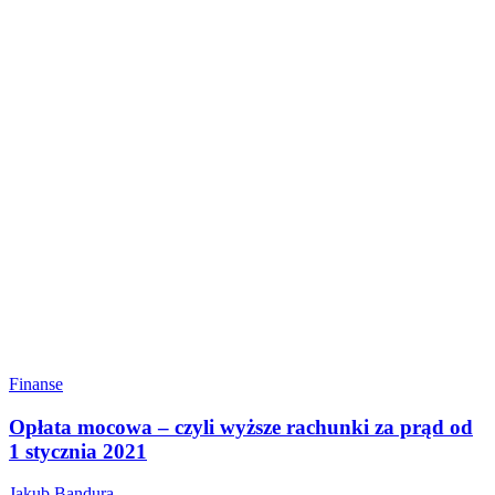
Finanse
Opłata mocowa – czyli wyższe rachunki za prąd od
1 stycznia 2021
Jakub Bandura
-