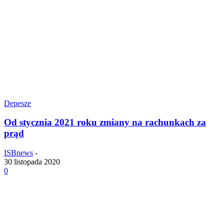
Depesze
Od stycznia 2021 roku zmiany na rachunkach za
prąd
ISBnews
-
30 listopada 2020
0