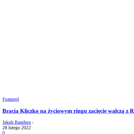
Featured
Bracia Kliczko na życiowym ringu zacięcie walczą z 
Jakub Bandura
-
28 lutego 2022
0