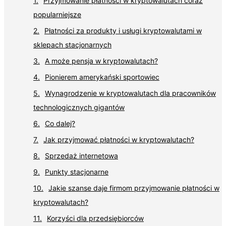
Przyjmowanie płatności w kryptowalutach coraz
popularniejsze
Płatności za produkty i usługi kryptowalutami w
sklepach stacjonarnych
A może pensja w kryptowalutach?
Pionierem amerykański sportowiec
Wynagrodzenie w kryptowalutach dla pracowników
technologicznych gigantów
Co dalej?
Jak przyjmować płatności w kryptowalutach?
Sprzedaż internetowa
Punkty stacjonarne
Jakie szanse daje firmom przyjmowanie płatności w
kryptowalutach?
Korzyści dla przedsiębiorców