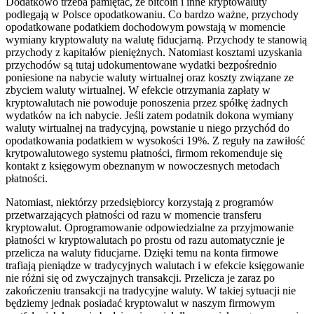
Dodatkowo trzeba pamiętać, że bitcoin i inne kryptowaluty
podlegają w Polsce opodatkowaniu. Co bardzo ważne, przychody
opodatkowane podatkiem dochodowym powstają w momencie
wymiany kryptowaluty na walutę fiducjarną. Przychody te stanowią
przychody z kapitałów pieniężnych. Natomiast kosztami uzyskania
przychodów są tutaj udokumentowane wydatki bezpośrednio
poniesione na nabycie waluty wirtualnej oraz koszty związane ze
zbyciem waluty wirtualnej. W efekcie otrzymania zapłaty w
kryptowalutach nie powoduje ponoszenia przez spółkę żadnych
wydatków na ich nabycie. Jeśli zatem podatnik dokona wymiany
waluty wirtualnej na tradycyjną, powstanie u niego przychód do
opodatkowania podatkiem w wysokości 19%. Z reguły na zawiłość
krytpowalutowego systemu płatności, firmom rekomenduje się
kontakt z księgowym obeznanym w nowoczesnych metodach
płatności.
Natomiast, niektórzy przedsiębiorcy korzystają z programów
przetwarzających płatności od razu w momencie transferu
kryptowalut. Oprogramowanie odpowiedzialne za przyjmowanie
płatności w kryptowalutach po prostu od razu automatycznie je
przelicza na waluty fiducjarne. Dzięki temu na konta firmowe
trafiają pieniądze w tradycyjnych walutach i w efekcie księgowanie
nie różni się od zwyczajnych transakcji. Przelicza je zaraz po
zakończeniu transakcji na tradycyjne waluty. W takiej sytuacji nie
będziemy jednak posiadać kryptowalut w naszym firmowym