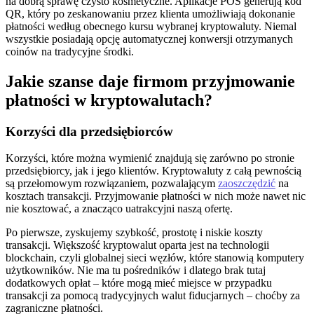
na dobrą sprawę czysto kosmetyczne. Aplikacje POS generują kod
QR, który po zeskanowaniu przez klienta umożliwiają dokonanie
płatności według obecnego kursu wybranej kryptowaluty. Niemal
wszystkie posiadają opcję automatycznej konwersji otrzymanych
coinów na tradycyjne środki.
Jakie szanse daje firmom przyjmowanie
płatności w kryptowalutach?
Korzyści dla przedsiębiorców
Korzyści, które można wymienić znajdują się zarówno po stronie
przedsiębiorcy, jak i jego klientów. Kryptowaluty z całą pewnością
są przełomowym rozwiązaniem, pozwalającym
zaoszczędzić
na
kosztach transakcji. Przyjmowanie płatności w nich może nawet nic
nie kosztować, a znacząco uatrakcyjni naszą ofertę.
Po pierwsze, zyskujemy szybkość, prostotę i niskie koszty
transakcji. Większość kryptowalut oparta jest na technologii
blockchain, czyli globalnej sieci węzłów, które stanowią komputery
użytkowników. Nie ma tu pośredników i dlatego brak tutaj
dodatkowych opłat – które mogą mieć miejsce w przypadku
transakcji za pomocą tradycyjnych walut fiducjarnych – choćby za
zagraniczne płatności.