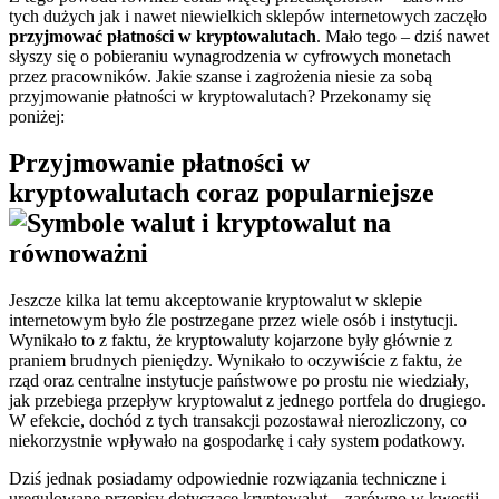
tych dużych jak i nawet niewielkich sklepów internetowych zaczęło
przyjmować płatności w kryptowalutach
. Mało tego – dziś nawet
słyszy się o pobieraniu wynagrodzenia w cyfrowych monetach
przez pracowników. Jakie szanse i zagrożenia niesie za sobą
przyjmowanie płatności w kryptowalutach? Przekonamy się
poniżej:
Przyjmowanie płatności w
kryptowalutach coraz popularniejsze
Jeszcze kilka lat temu akceptowanie kryptowalut w sklepie
internetowym było źle postrzegane przez wiele osób i instytucji.
Wynikało to z faktu, że kryptowaluty kojarzone były głównie z
praniem brudnych pieniędzy. Wynikało to oczywiście z faktu, że
rząd oraz centralne instytucje państwowe po prostu nie wiedziały,
jak przebiega przepływ kryptowalut z jednego portfela do drugiego.
W efekcie, dochód z tych transakcji pozostawał nierozliczony, co
niekorzystnie wpływało na gospodarkę i cały system podatkowy.
Dziś jednak posiadamy odpowiednie rozwiązania techniczne i
uregulowane przepisy dotyczące kryptowalut – zarówno w kwestii