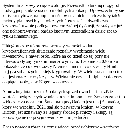
System finansowy wciąż ewoluuje. Przeszedł naturalną drogę od
tradycyjnej bankowości do mobilnych aplikacji. Upowszechniły się
karty kredytowe, na popularności w ostatnich latach zyskały także
metody płatności błyskawicznych. Teraz zaś nadszedł czas
kryptowalut – nie podlega bowiem żadnej dyskusji, że stały się już
one pełnoprawnym i bardzo istotnym uczestnikiem dzisiejszego
rynku finansowego.
Ubiegłoroczne rekordowe wzrosty wartości walut
kryptograficznych skutecznie rozpaliły wyobraźnie wielu
inwestorów, a nawet osób, które na co dzień do tej pory nie
interesowały się rynkami finansowymi. Już badanie z 2020 roku
pokazało, że co dwudziesty Niemiec i niemal co dziesiąty Hindus
mają za sobą użycie jakiejś kryptowaluty. W wielu krajach odsetek
ten jest znacznie wyższy – w Wietnamie czy na Filipinach dotyczy
co piątej osoby, a w Nigerii – co trzeciej.
A mówimy tutaj przecież o danych sprzed dwóch lat – dziś te
wartości będą zdecydowanie bardziej imponujące. Zwłaszcza jest to
widoczne za oceanem. Świetnym przykładem jest tutaj Salwador,
który we wrześniu 2021 stał się pierwszym krajem, w którym
Bitcoin jest uznawany za legalny środek płatniczy i sklepy są
zobowiązane do przyjmowania w nim płatności.
Z tego powodu również coraz więcej przedsiębiorstw – zarówno