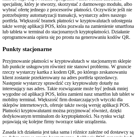
specjalistę, który je stworzy, skorzystać z darmowego modułu, albo
wybrać ofertę jednego z procesorów płatności. Oczywiście jeśli nie
potrzebujemy automatyzacji transakcji, wystarczy adres naszego
portfela. Większość bramek płatności w kryptowalutach udostępnia
także wersję aplikacji POS, która pozwala na zamienienie smartfona
lub tableta w terminal do stacjonarnych kryptopłatności. Działanie
oprogramowania opiera się po prostu na generowaniu kodów QR.
Punkty stacjonarne
Przyjmowanie płatności w kryptowalutach w stacjonarnym sklepie
lub punkcie usługowym również nie stanowi problemu. W gruncie
rzeczy wystarczy kartka z kodem QR, po którego zeskanowaniu
klient zostanie przekierowany na adres portfela sprzedawcy.
Następnie wystarczy sprawdzić czy kryptowaluty dotarły na
interesujący nas adres. Takie rozwiązanie może być jednak mniej
wygodne od aplikacji POS, która zamieni nasz smartfon lub tablet w
mobilny terminal. Większość firm dostarczających wtyczki dla
sklepów internetowych, oferuje także swoją wersję aplikacji POS.
Płatności kryptowalutami można przyjmować również, dzięki
dedykowanym terminalom do kryptopłatności. Na rynku wciąż
pojawiają się kolejne firmy tworzące takie urządzenia.
Zasada ich działania jest taka sama i różnice zależne od dostawcy są