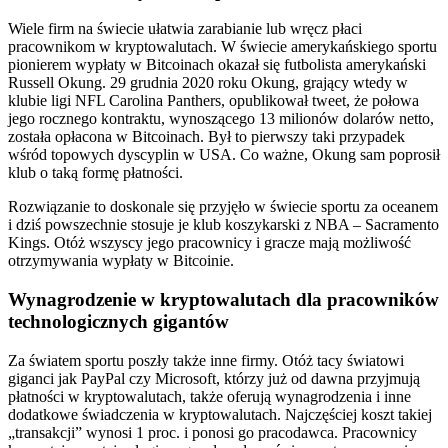
Wiele firm na świecie ułatwia zarabianie lub wręcz płaci
pracownikom w kryptowalutach. W świecie amerykańskiego sportu
pionierem wypłaty w Bitcoinach okazał się futbolista amerykański
Russell Okung. 29 grudnia 2020 roku Okung, grający wtedy w
klubie ligi NFL Carolina Panthers, opublikował tweet, że połowa
jego rocznego kontraktu, wynoszącego 13 milionów dolarów netto,
została opłacona w Bitcoinach. Był to pierwszy taki przypadek
wśród topowych dyscyplin w USA. Co ważne, Okung sam poprosił
klub o taką formę płatności.
Rozwiązanie to doskonale się przyjęło w świecie sportu za oceanem
i dziś powszechnie stosuje je klub koszykarski z NBA – Sacramento
Kings. Otóż wszyscy jego pracownicy i gracze mają możliwość
otrzymywania wypłaty w Bitcoinie.
Wynagrodzenie w kryptowalutach dla pracowników
technologicznych gigantów
Za światem sportu poszły także inne firmy. Otóż tacy światowi
giganci jak PayPal czy Microsoft, którzy już od dawna przyjmują
płatności w kryptowalutach, także oferują wynagrodzenia i inne
dodatkowe świadczenia w kryptowalutach. Najczęściej koszt takiej
„transakcji” wynosi 1 proc. i ponosi go pracodawca. Pracownicy