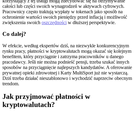
korzystający z tej usługi mogą zdecydować się na otrzymywanie
całości lub części swoich wynagrodzeń w aktywach cyfrowych.
Pracownicy często traktują wypłaty w tokenach jako sposób na
ochronienie wartości swoich pieniędzy przed inflacją i możliwość
zwiększenia swoich
oszczędności
w dłuższej perspektywie.
Co dalej?
W efekcie, według ekspertów dziś, na niezwykle konkurencyjnym
rynku pracy, płatności w kryptowalutach mogą okazać się kolejnym
benefitem, który przyciągnie i zatrzyma pracowników u danego
pracodawcy. Jeśli nie można podnieść pensji, trzeba szukać innych
sposobów na przyciągnięcie najlepszych kandydatów. A oferowanie
prywatnej opieki zdrowotnej i Karty MultiSport już nie wystarczą.
Dziś trzeba działać nieszablonowo i wychodzić naprzeciw obecnym
trendom.
Jak przyjmować płatności w
kryptowalutach?