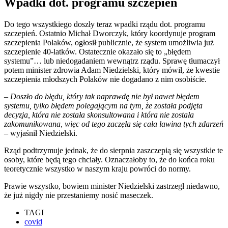
Wpadki dot. programu szczepień
Do tego wszystkiego doszły teraz wpadki rządu dot. programu
szczepień. Ostatnio Michał Dworczyk, który koordynuje program
szczepienia Polaków, ogłosił publicznie, że system umożliwia już
szczepienie 40-latków. Ostatecznie okazało się to „błędem
systemu”… lub niedogadaniem wewnątrz rządu. Sprawę tłumaczył
potem minister zdrowia Adam Niedzielski, który mówił, że kwestie
szczepienia młodszych Polaków nie dogadano z nim osobiście.
–
Doszło do błędu, który tak naprawdę nie był nawet błędem
systemu, tylko błędem polegającym na tym, że została podjęta
decyzja, która nie została skonsultowana i która nie została
zakomunikowana, więc od tego zaczęła się cała lawina tych zdarzeń
– wyjaśnił Niedzielski.
Rząd podtrzymuje jednak, że do sierpnia zaszczepią się wszystkie te
osoby, które będą tego chciały. Oznaczałoby to, że do końca roku
teoretycznie wszystko w naszym kraju powróci do normy.
Prawie wszystko, bowiem minister Niedzielski zastrzegł niedawno,
że już nigdy nie przestaniemy nosić maseczek.
TAGI
covid