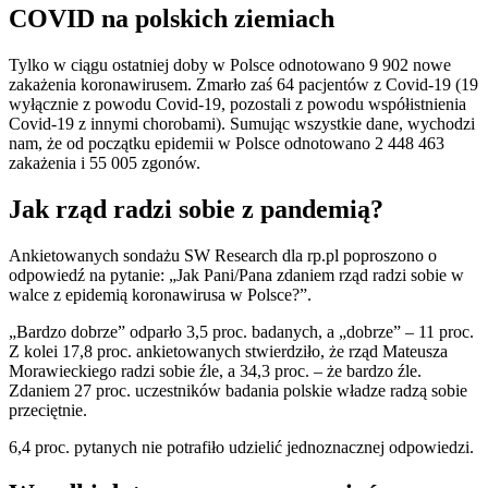
COVID na polskich ziemiach
Tylko w ciągu ostatniej doby w Polsce odnotowano 9 902 nowe
zakażenia koronawirusem. Zmarło zaś 64 pacjentów z Covid-19 (19
wyłącznie z powodu Covid-19, pozostali z powodu współistnienia
Covid-19 z innymi chorobami). Sumując wszystkie dane, wychodzi
nam, że od początku epidemii w Polsce odnotowano 2 448 463
zakażenia i 55 005 zgonów.
Jak rząd radzi sobie z pandemią?
Ankietowanych sondażu SW Research dla rp.pl poproszono o
odpowiedź na pytanie: „Jak Pani/Pana zdaniem rząd radzi sobie w
walce z epidemią koronawirusa w Polsce?”.
„Bardzo dobrze” odparło 3,5 proc. badanych, a „dobrze” – 11 proc.
Z kolei 17,8 proc. ankietowanych stwierdziło, że rząd Mateusza
Morawieckiego radzi sobie źle, a 34,3 proc. – że bardzo źle.
Zdaniem 27 proc. uczestników badania polskie władze radzą sobie
przeciętnie.
6,4 proc. pytanych nie potrafiło udzielić jednoznacznej odpowiedzi.