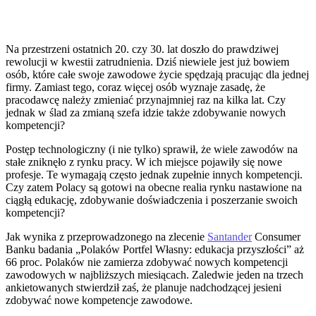
Na przestrzeni ostatnich 20. czy 30. lat doszło do prawdziwej
rewolucji w kwestii zatrudnienia. Dziś niewiele jest już bowiem
osób, które całe swoje zawodowe życie spędzają pracując dla jednej
firmy. Zamiast tego, coraz więcej osób wyznaje zasadę, że
pracodawcę należy zmieniać przynajmniej raz na kilka lat. Czy
jednak w ślad za zmianą szefa idzie także zdobywanie nowych
kompetencji?
Postęp technologiczny (i nie tylko) sprawił, że wiele zawodów na
stałe zniknęło z rynku pracy. W ich miejsce pojawiły się nowe
profesje. Te wymagają często jednak zupełnie innych kompetencji.
Czy zatem Polacy są gotowi na obecne realia rynku nastawione na
ciągłą edukację, zdobywanie doświadczenia i poszerzanie swoich
kompetencji?
Jak wynika z przeprowadzonego na zlecenie
Santander
Consumer
Banku badania „Polaków Portfel Własny: edukacja przyszłości” aż
66 proc. Polaków nie zamierza zdobywać nowych kompetencji
zawodowych w najbliższych miesiącach. Zaledwie jeden na trzech
ankietowanych stwierdził zaś, że planuje nadchodzącej jesieni
zdobywać nowe kompetencje zawodowe.