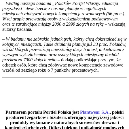
– Według naszego badania „Polaków Portfel Własny: edukacja
przyszłości” dwie trzecie z nas nie planuje w najbliższych
miesiącach zdobywać nowych kompetencji zawodowych (66 proc.).
W tej grupie przeważają osoby z wykształceniem podstawowym
oraz te zarabiające między 2000 a 2999 złotych na rękę
– wskazują
autorzy badania.
– W badaniu nie zabrakło jednak tych, którzy chcą dokształcać się w
kolejnych miesiącach. Takie działania planuje już 33 proc. Polaków,
wśród których przeważają mieszkańcy dużych miast, ankietowani z
wyższym wykształceniem oraz osoby których miesięczny dochód
przekracza 7000 złotych netto
– dodają podkreślając przy tym, że
odsetek osób, które chcą zdobywać nowe kompetencje zawodowe
wzrósł od zeszłego roku o 7 punktów procentowych.
Partnerem portalu Portfel Polaka jest
Plantwear S.A.
, polski
producent zegarków i biżuterii, oferujący najwyższej jakości
produkty wykonane z naturalnych surowców: drewna i
kamieni szlachetnych. Odkryj piękno i unikalność modowych