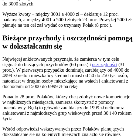
do 3000 złotych.
Wyższe kwoty – między 3001 a 4000 zł – deklaruje 12 proc.
badanych, a między 4001 a 5000 złotych 23 proc. Powyżej 5000 zł
planuje na ten cel zaś wydać co trzynasty Polak (8 proc.).
Bieżące przychody i oszczędności pomogą
w dokształcaniu się
Najwięcej ankietowanych przyznaje, że zamierza w tym celu
sięgnąć do bieżących przychodów (60 proc.) i
oszczędności
(31
proc.). W pierwszym przypadku dominują zarabiający od 4000 do
4999 zł netto i mieszkańcy średnich miast od 50 do 250 tys. osób,
natomiast w drugim osoby mieszkające na wsiach i ankietowani z
dochodami od 5000 do 6999 zł na rękę.
Ponadto 28 proc. Polaków, którzy chcą zdobyć nowe kompetencje
w najbliższych miesiącach, zamierza skorzystać z pomocy
pracodawcy. Będą to głównie zarabiający do 1999 zł netto oraz
ankietowani z najmłodszych grup wiekowych przed 30 i 40 rokiem
życia.
Wśród odpowiedzi wskazywanych przez Polaków planujących
dokształcanie się na kolejnych miejscach znalazło się również