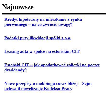
Najnowsze
Kredyt hipoteczny na mieszkanie z rynku
pierwotnego – na co zwrócić uwagę?
Podatki przy likwidacji spółki z o.o.
Leasing auta w spółce na estońskim CIT
Estoński CIT – jak opodatkować zaliczki na poczet
dywidendy?
Nowe przepisy o mobbingu coraz bliżej – Sejm
uchwalił nowelizację Kodeksu Pracy