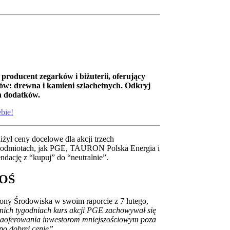
i producent zegarków i biżuterii, oferujący
ów: drewna i kamieni szlachetnych. Odkryj
h dodatków.
ebie!
żył ceny docelowe dla akcji trzech
h podmiotach, jak PGE, TAURON Polska Energia i
dację z “kupuj” do “neutralnie”.
BOŚ
ony Środowiska w swoim raporcie z 7 lutego,
nich tygodniach kurs akcji PGE zachowywał się
o zaoferowania inwestorom mniejszościowym poza
po dobrej cenie”.