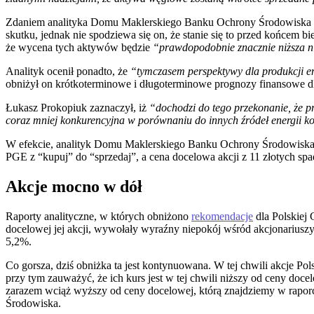
Zdaniem analityka Domu Maklerskiego Banku Ochrony Środowiska n
skutku, jednak nie spodziewa się on, że stanie się to przed końcem b
że wycena tych aktywów będzie
“prawdopodobnie znacznie niższa 
Analityk ocenił ponadto, że
“tymczasem perspektywy dla produkcji en
obniżył on krótkoterminowe i długoterminowe prognozy finansowe 
Łukasz Prokopiuk zaznaczył, iż
“dochodzi do tego przekonanie, że p
coraz mniej konkurencyjna w porównaniu do innych źródeł energii k
W efekcie, analityk Domu Maklerskiego Banku Ochrony Środowiska w
PGE z “kupuj” do “sprzedaj”, a cena docelowa akcji z 11 złotych spa
Akcje mocno w dół
Raporty analityczne, w których obniżono
rekomendacje
dla Polskiej 
docelowej jej akcji, wywołały wyraźny niepokój wśród akcjonariuszy
5,2%.
Co gorsza, dziś obniżka ta jest kontynuowana. W tej chwili akcje Pol
przy tym zauważyć, że ich kurs jest w tej chwili niższy od ceny doce
zarazem wciąż wyższy od ceny docelowej, którą znajdziemy w rap
Środowiska.