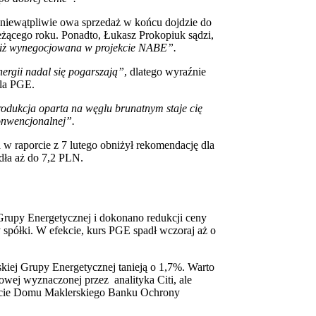
iewątpliwie owa sprzedaż w końcu dojdzie do
ieżącego roku. Ponadto, Łukasz Prokopiuk sądzi,
niż wynegocjowana w projekcie NABE”.
ergii nadal się pogarszają”
, dlatego wyraźnie
dla PGE.
rodukcja oparta na węglu brunatnym staje cię
onwencjonalnej”.
 raporcie z 7 lutego obniżył rekomendację dla
dła aż do 7,2 PLN.
Grupy Energetycznej i dokonano redukcji ceny
 spółki. W efekcie, kurs PGE spadł wczoraj aż o
skiej Grupy Energetycznej tanieją o 1,7%. Warto
lowej wyznaczonej przez analityka Citi, ale
orcie Domu Maklerskiego Banku Ochrony