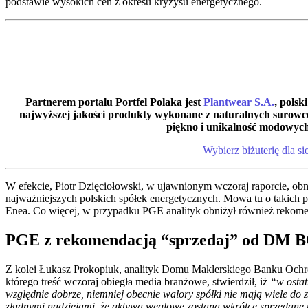
podstawie wysokich cen z okresu kryzysu energetycznego.
Partnerem portalu Portfel Polaka jest
Plantwear S.A.
, polsk
najwyższej jakości produkty wykonane z naturalnych surowc
piękno i unikalność modowyc
Wybierz biżuterię dla si
W efekcie, Piotr Dzięciołowski, w ujawnionym wczoraj raporcie, obni
najważniejszych polskich spółek energetycznych. Mowa tu o takic
Enea. Co więcej, w przypadku PGE analityk obniżył również rekomen
PGE z rekomendacją “sprzedaj” od DM 
Z kolei Łukasz Prokopiuk, analityk Domu Maklerskiego Banku Ochr
którego treść wczoraj obiegła media branżowe, stwierdził, iż
“w ostat
względnie dobrze, niemniej obecnie walory spółki nie mają wiele d
złudnymi nadziejami, że aktywa węglowe zostaną wkrótce sprzedane 