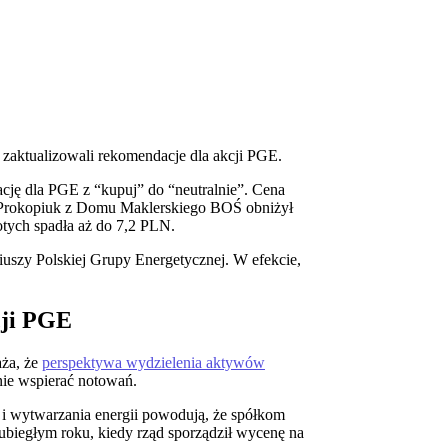
zaktualizowali rekomendacje dla akcji PGE.
cję dla PGE z “kupuj” do “neutralnie”. Cena
z Prokopiuk z Domu Maklerskiego BOŚ obniżył
otych spadła aż do 7,2 PLN.
iuszy Polskiej Grupy Energetycznej. W efekcie,
cji PGE
aża, że
perspektywa wydzielenia aktywów
nie wspierać notowań.
la i wytwarzania energii powodują, że spółkom
biegłym roku, kiedy rząd sporządził wycenę na