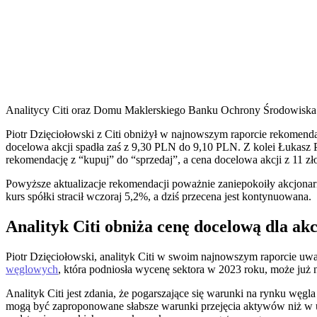
Analitycy Citi oraz Domu Maklerskiego Banku Ochrony Środowiska 
Piotr Dzięciołowski z Citi obniżył w najnowszym raporcie rekomenda
docelowa akcji spadła zaś z 9,30 PLN do 9,10 PLN. Z kolei Łukas
rekomendację z “kupuj” do “sprzedaj”, a cena docelowa akcji z 11 zł
Powyższe aktualizacje rekomendacji poważnie zaniepokoiły akcjonar
kurs spółki stracił wczoraj 5,2%, a dziś przecena jest kontynuowana.
Analityk Citi obniża cenę docelową dla ak
Piotr Dzięciołowski, analityk Citi w swoim najnowszym raporcie uw
węglowych
, która podniosła wycenę sektora w 2023 roku, może już 
Analityk Citi jest zdania, że pogarszające się warunki na rynku węg
mogą być zaproponowane słabsze warunki przejęcia aktywów niż w u