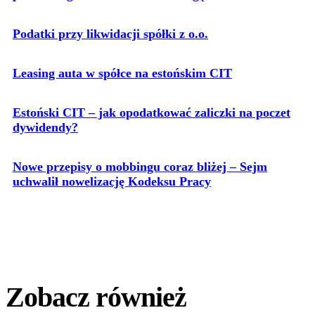
Podatki przy likwidacji spółki z o.o.
Leasing auta w spółce na estońskim CIT
Estoński CIT – jak opodatkować zaliczki na poczet
dywidendy?
Nowe przepisy o mobbingu coraz bliżej – Sejm
uchwalił nowelizację Kodeksu Pracy
Zobacz również