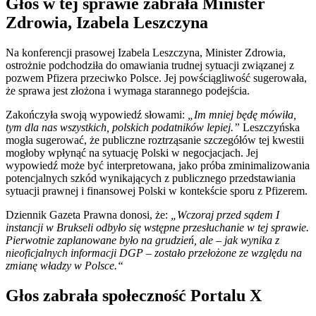
Głos w tej sprawie zabrała Minister
Zdrowia, Izabela Leszczyna
Na konferencji prasowej Izabela Leszczyna, Minister Zdrowia,
ostrożnie podchodziła do omawiania trudnej sytuacji związanej z
pozwem Pfizera przeciwko Polsce. Jej powściągliwość sugerowała,
że sprawa jest złożona i wymaga starannego podejścia.
Zakończyła swoją wypowiedź słowami:
„Im mniej będę mówiła,
tym dla nas wszystkich, polskich podatników lepiej.”
Leszczyńska
mogła sugerować, że publiczne roztrząsanie szczegółów tej kwestii
mogłoby wpłynąć na sytuację Polski w negocjacjach. Jej
wypowiedź może być interpretowana, jako próba zminimalizowania
potencjalnych szkód wynikających z publicznego przedstawiania
sytuacji prawnej i finansowej Polski w kontekście sporu z Pfizerem.
Dziennik Gazeta Prawna donosi, że:
„Wczoraj przed sądem I
instancji w Brukseli odbyło się wstępne przesłuchanie w tej sprawie.
Pierwotnie zaplanowane było na grudzień, ale – jak wynika z
nieoficjalnych informacji DGP – zostało przełożone ze względu na
zmianę władzy w Polsce.“
Głos zabrała społeczność Portalu X