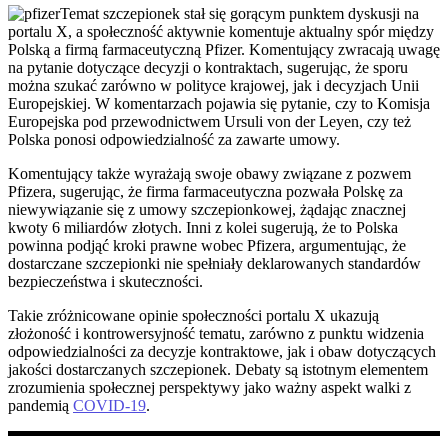
Temat szczepionek stał się gorącym punktem dyskusji na
portalu X, a społeczność aktywnie komentuje aktualny spór między
Polską a firmą farmaceutyczną Pfizer. Komentujący zwracają uwagę
na pytanie dotyczące decyzji o kontraktach, sugerując, że sporu
można szukać zarówno w polityce krajowej, jak i decyzjach Unii
Europejskiej. W komentarzach pojawia się pytanie, czy to Komisja
Europejska pod przewodnictwem Ursuli von der Leyen, czy też
Polska ponosi odpowiedzialność za zawarte umowy.
Komentujący także wyrażają swoje obawy związane z pozwem
Pfizera, sugerując, że firma farmaceutyczna pozwała Polskę za
niewywiązanie się z umowy szczepionkowej, żądając znacznej
kwoty 6 miliardów złotych. Inni z kolei sugerują, że to Polska
powinna podjąć kroki prawne wobec Pfizera, argumentując, że
dostarczane szczepionki nie spełniały deklarowanych standardów
bezpieczeństwa i skuteczności.
Takie zróżnicowane opinie społeczności portalu X ukazują
złożoność i kontrowersyjność tematu, zarówno z punktu widzenia
odpowiedzialności za decyzje kontraktowe, jak i obaw dotyczących
jakości dostarczanych szczepionek. Debaty są istotnym elementem
zrozumienia społecznej perspektywy jako ważny aspekt walki z
pandemią
COVID-19
.