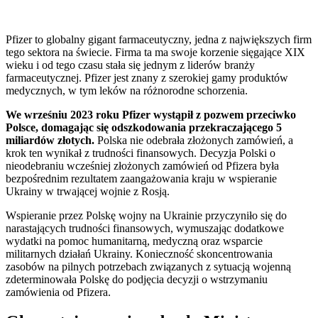
Pfizer to globalny gigant farmaceutyczny, jedna z największych firm
tego sektora na świecie. Firma ta ma swoje korzenie sięgające XIX
wieku i od tego czasu stała się jednym z liderów branży
farmaceutycznej. Pfizer jest znany z szerokiej gamy produktów
medycznych, w tym leków na różnorodne schorzenia.
We wrześniu 2023 roku Pfizer wystąpił z pozwem przeciwko
Polsce, domagając się odszkodowania przekraczającego 5
miliardów złotych.
Polska nie odebrała złożonych zamówień, a
krok ten wynikał z trudności finansowych. Decyzja Polski o
nieodebraniu wcześniej złożonych zamówień od Pfizera była
bezpośrednim rezultatem zaangażowania kraju w wspieranie
Ukrainy w trwającej wojnie z Rosją.
Wspieranie przez Polskę wojny na Ukrainie przyczyniło się do
narastających trudności finansowych, wymuszając dodatkowe
wydatki na pomoc humanitarną, medyczną oraz wsparcie
militarnych działań Ukrainy. Konieczność skoncentrowania
zasobów na pilnych potrzebach związanych z sytuacją wojenną
zdeterminowała Polskę do podjęcia decyzji o wstrzymaniu
zamówienia od Pfizera.