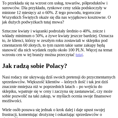
To przekłada się na wzrost cen usług, towarów, półproduktów i
surowców. Dla przykładu, rynkowe ceny szkła podskoczyły w
minione 12 miesięcy aż o 60%. Z tego powodu, tegoroczne
Wszystkich Świętych okaże się dla nas wyjątkowo kosztowne. O
jak dużych podwyżkach tutaj mowa?
Sztuczne kwiaty i wiązanki podrożały średnio o 40%, znicze i
wkłady minimum o 50%, a żywe kwiaty jeszcze bardziej. Oznacza
to, że klienci, którzy w zeszłym roku zostawiali w sklepiku pod
cmentarzem 60 złotych, to tym razem takie same zakupy będą
stanowić dla nich wydatek rzędu około 100 PLN. Więcej na temat
wzrostu cen w tej branży można przeczytać
tutaj
.
Jak radzą sobie Polacy?
Nasi rodacy nie ukrywają dziś swoich pretensji do przycmentarnych
sprzedawców. Większość klientów – których ilość i tak jest dziś
znacznie mniejsza niż w poprzednich latach – po wejściu do
sklepiku, wpatruje się w ceny i zaczyna się zastanawiać, czy może
sobie pozwolić na taki zakup, w myślach ocenia swoje finansowe
możliwości.
Wiele osób posuwa się jednak o krok dalej i daje upust swojej
frustracji, komentując drożyznę i oskarżając sprzedawców o