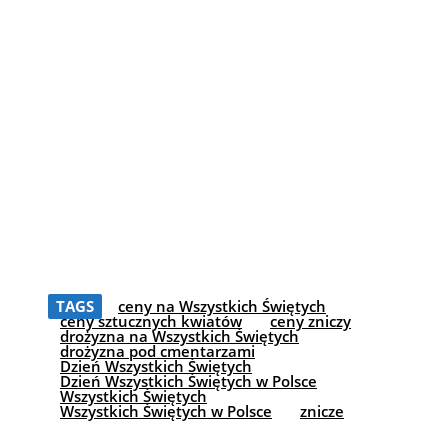
TAGS
ceny na Wszystkich Świętych
ceny sztucznych kwiatów
ceny zniczy
drożyzna na Wszystkich Świętych
drożyzna pod cmentarzami
Dzień Wszystkich Świętych
Dzień Wszystkich Świętych w Polsce
Wszystkich Świętych
Wszystkich Świętych w Polsce
znicze