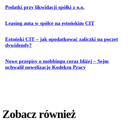
Podatki przy likwidacji spółki z o.o.
Leasing auta w spółce na estońskim CIT
Estoński CIT – jak opodatkować zaliczki na poczet
dywidendy?
Nowe przepisy o mobbingu coraz bliżej – Sejm
uchwalił nowelizację Kodeksu Pracy
Zobacz również