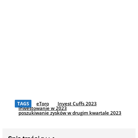
TAGS
eToro
Invest Cuffs 2023
inwestowanie w 2023
poszukiwanie zysków w drugim kwartale 2023