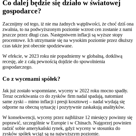
Co dalej będzie się działo w światowej
gospodarce?
Zacznijmy od tego, iż nie ma żadnych wątpliwości, że choć dziś ona
zwalnia, to na podwyższonym poziomie wzrost cen zostanie z nami
jeszcze przez długi czas. Następstwem inflacji są wyższe stopy
procentowe. Ich utrzymanie się na wysokim poziomie przez dłuższy
czas także jest obecnie spodziewane.
W efekcie, w 2023 roku nie popadniemy w globalną, dotkliwą
recesję, ale z całą pewnością dojdzie do spowolnienia
gospodarczego.
Co z wycenami spółek?
Jak już zostało wspomniane, wyceny w 2022 roku mocno spadły.
Teraz oczekiwania co do zysków firm nadal spadają, natomiast
same zyski – mimo inflacji i presji kosztowej – nadal wydają się
odporne na obecną sytuację i pozytywnie zaskakują analityków.
W konsekwencji, wyceny przez najbliższe 12 miesięcy powinny się
poprawić, szczególnie w Europie i w Chinach. Najgorzej powinien
radzić sobie amerykański rynek, gdyż wyceny w stosunku do
zysków spółek wciąż są na najwyższym poziomie.