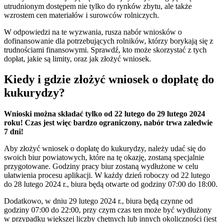
utrudnionym dostępem nie tylko do rynków zbytu, ale także
wzrostem cen materiałów i surowców rolniczych.
W odpowiedzi na te wyzwania, rusza nabór wniosków o
dofinansowanie dla potrzebujących rolników, którzy borykają się z
trudnościami finansowymi. Sprawdź, kto może skorzystać z tych
dopłat, jakie są limity, oraz jak złożyć wniosek.
Kiedy i gdzie złożyć wniosek o dopłatę do
kukurydzy?
Wnioski można składać tylko od 22 lutego do 29 lutego 2024
roku! Czas jest więc bardzo ograniczony, nabór trwa zaledwie
7 dni!
Aby złożyć wniosek o dopłatę do kukurydzy, należy udać się do
swoich biur powiatowych, które na tę okazję, zostaną specjalnie
przygotowane. Godziny pracy biur zostaną wydłużone w celu
ułatwienia procesu aplikacji. W każdy dzień roboczy od 22 lutego
do 28 lutego 2024 r., biura będą otwarte od godziny 07:00 do 18:00.
Dodatkowo, w dniu 29 lutego 2024 r., biura będą czynne od
godziny 07:00 do 22:00, przy czym czas ten może być wydłużony
w przypadku większej liczby chętnych lub innych okoliczności (jest