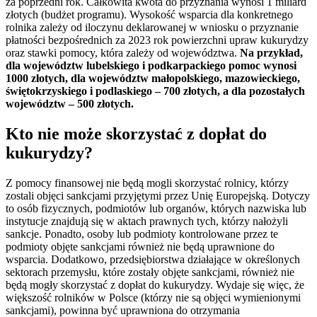
za poprzedni rok. Całkowita kwota do przyznania wynosi 1 miliard
złotych (budżet programu). Wysokość wsparcia dla konkretnego
rolnika zależy od iloczynu deklarowanej w wniosku o przyznanie
płatności bezpośrednich za 2023 rok powierzchni upraw kukurydzy
oraz stawki pomocy, która zależy od województwa.
Na przykład,
dla województw lubelskiego i podkarpackiego pomoc wynosi
1000 złotych, dla województw małopolskiego, mazowieckiego,
świętokrzyskiego i podlaskiego – 700 złotych, a dla pozostałych
województw – 500 złotych.
Kto nie może skorzystać z dopłat do
kukurydzy?
Z pomocy finansowej nie będą mogli skorzystać rolnicy, którzy
zostali objęci sankcjami przyjętymi przez Unię Europejską. Dotyczy
to osób fizycznych, podmiotów lub organów, których nazwiska lub
instytucje znajdują się w aktach prawnych tych, którzy nałożyli
sankcje. Ponadto, osoby lub podmioty kontrolowane przez te
podmioty objęte sankcjami również nie będą uprawnione do
wsparcia. Dodatkowo, przedsiębiorstwa działające w określonych
sektorach przemysłu, które zostały objęte sankcjami, również nie
będą mogły skorzystać z dopłat do kukurydzy. Wydaje się więc, że
większość rolników w Polsce (którzy nie są objęci wymienionymi
sankcjami), powinna być uprawniona do otrzymania