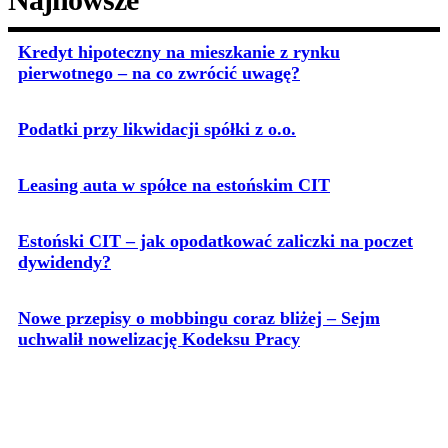
Kredyt hipoteczny na mieszkanie z rynku
pierwotnego – na co zwrócić uwagę?
Podatki przy likwidacji spółki z o.o.
Leasing auta w spółce na estońskim CIT
Estoński CIT – jak opodatkować zaliczki na poczet
dywidendy?
Nowe przepisy o mobbingu coraz bliżej – Sejm
uchwalił nowelizację Kodeksu Pracy