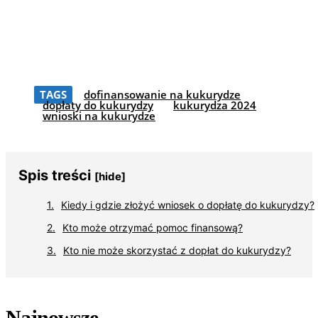
TAGS
dofinansowanie na kukurydze
dopłaty do kukurydzy
kukurydza 2024
wnioski na kukurydze
Spis treści
[hide]
Kiedy i gdzie złożyć wniosek o dopłatę do kukurydzy?
Kto może otrzymać pomoc finansową?
Kto nie może skorzystać z dopłat do kukurydzy?
Najnowsze