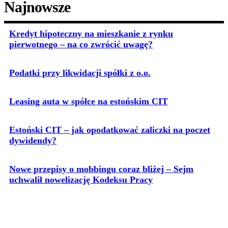
Najnowsze
Kredyt hipoteczny na mieszkanie z rynku
pierwotnego – na co zwrócić uwagę?
Podatki przy likwidacji spółki z o.o.
Leasing auta w spółce na estońskim CIT
Estoński CIT – jak opodatkować zaliczki na poczet
dywidendy?
Nowe przepisy o mobbingu coraz bliżej – Sejm
uchwalił nowelizację Kodeksu Pracy