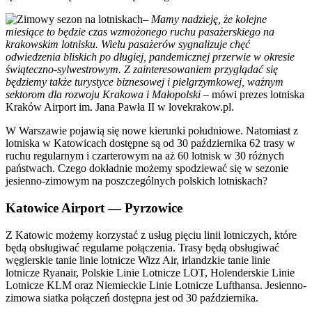
–
Mamy nadzieję, że kolejne
miesiące to będzie czas wzmożonego ruchu pasażerskiego na
krakowskim lotnisku. Wielu pasażerów sygnalizuje chęć
odwiedzenia bliskich po długiej, pandemicznej przerwie w okresie
świąteczno-sylwestrowym. Z zainteresowaniem przyglądać się
będziemy także turystyce biznesowej i pielgrzymkowej, ważnym
sektorom dla rozwoju Krakowa i Małopolski
– mówi prezes lotniska
Kraków Airport im. Jana Pawła II w lovekrakow.pl.
W Warszawie pojawią się nowe kierunki południowe. Natomiast z
lotniska w Katowicach dostępne są od 30 października 62 trasy w
ruchu regularnym i czarterowym na aż 60 lotnisk w 30 różnych
państwach. Czego dokładnie możemy spodziewać się w sezonie
jesienno-zimowym na poszczególnych polskich lotniskach?
Katowice Airport — Pyrzowice
Z Katowic możemy korzystać z usług pięciu linii lotniczych, które
będą obsługiwać regularne połączenia. Trasy będą obsługiwać
węgierskie tanie linie lotnicze Wizz Air, irlandzkie tanie linie
lotnicze Ryanair, Polskie Linie Lotnicze LOT, Holenderskie Linie
Lotnicze KLM oraz Niemieckie Linie Lotnicze Lufthansa. Jesienno-
zimowa siatka połączeń dostępna jest od 30 października.