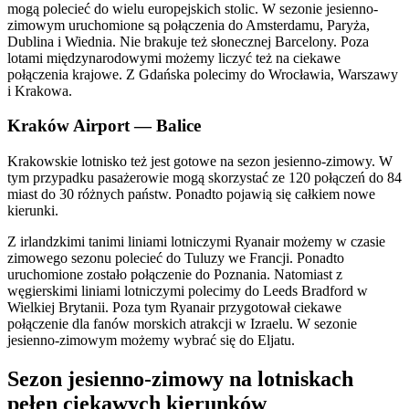
mogą polecieć do wielu europejskich stolic. W sezonie jesienno-
zimowym uruchomione są połączenia do Amsterdamu, Paryża,
Dublina i Wiednia. Nie brakuje też słonecznej Barcelony. Poza
lotami międzynarodowymi możemy liczyć też na ciekawe
połączenia krajowe. Z Gdańska polecimy do Wrocławia, Warszawy
i Krakowa.
Kraków Airport — Balice
Krakowskie lotnisko też jest gotowe na sezon jesienno-zimowy. W
tym przypadku pasażerowie mogą skorzystać ze 120 połączeń do 84
miast do 30 różnych państw. Ponadto pojawią się całkiem nowe
kierunki.
Z irlandzkimi tanimi liniami lotniczymi Ryanair możemy w czasie
zimowego sezonu polecieć do Tuluzy we Francji. Ponadto
uruchomione zostało połączenie do Poznania. Natomiast z
węgierskimi liniami lotniczymi polecimy do Leeds Bradford w
Wielkiej Brytanii. Poza tym Ryanair przygotował ciekawe
połączenie dla fanów morskich atrakcji w Izraelu. W sezonie
jesienno-zimowym możemy wybrać się do Eljatu.
Sezon jesienno-zimowy na lotniskach
pełen ciekawych kierunków