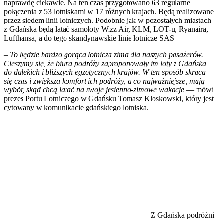
naprawdę ciekawie. Na ten czas przygotowano 63 regularne
połączenia z 53 lotniskami w 17 różnych krajach. Będą realizowane
przez siedem linii lotniczych. Podobnie jak w pozostałych miastach
z Gdańska będą latać samoloty Wizz Air, KLM, LOT-u, Ryanaira,
Lufthansa, a do tego skandynawskie linie lotnicze SAS.
–
To będzie bardzo gorąca lotnicza zima dla naszych pasażerów.
Cieszymy się, że biura podróży zaproponowały im loty z Gdańska
do dalekich i bliższych egzotycznych krajów. W ten sposób skraca
się czas i zwiększa komfort ich podróży, a co najważniejsze, mają
wybór, skąd chcą latać na swoje jesienno-zimowe wakacje
— mówi
prezes Portu Lotniczego w Gdańsku Tomasz Kloskowski, który jest
cytowany w komunikacie gdańskiego lotniska.
Z Gdańska podróżni