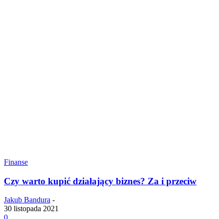
Finanse
Czy warto kupić działający biznes? Za i przeciw
Jakub Bandura
-
30 listopada 2021
0