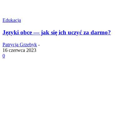
Edukacja
Języki obce — jak się ich uczyć za darmo?
Patrycja Grzebyk
-
16 czerwca 2023
0