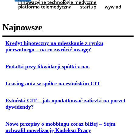
innowacyjne technologie medyczne
platforma telemedyczna
startup
wywiad
Najnowsze
Kredyt hipoteczny na mieszkanie z rynku
pierwotnego – na co zwrócić uwagę?
Podatki przy likwidacji spółki z o.o.
Leasing auta w spółce na estońskim CIT
Estoński CIT – jak opodatkować zaliczki na poczet
dywidendy?
Nowe przepisy o mobbingu coraz bliżej – Sejm
uchwalił nowelizację Kodeksu Pracy