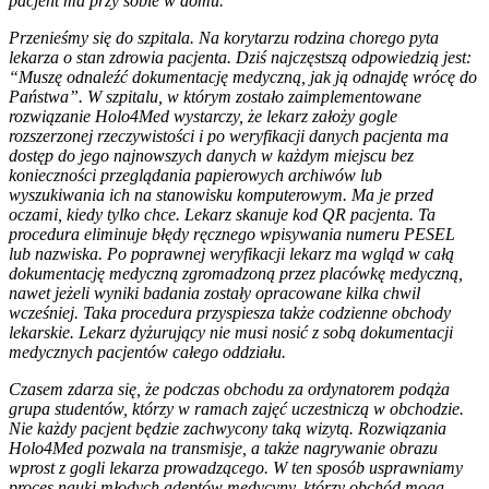
pacjent ma przy sobie w domu.
Przenieśmy się do szpitala. Na korytarzu rodzina chorego pyta
lekarza o stan zdrowia pacjenta. Dziś najczęstszą odpowiedzią jest:
“Muszę odnaleźć dokumentację medyczną, jak ją odnajdę wrócę do
Państwa”. W szpitalu, w którym zostało zaimplementowane
rozwiązanie Holo4Med wystarczy, że lekarz założy gogle
rozszerzonej rzeczywistości i po weryfikacji danych pacjenta ma
dostęp do jego najnowszych danych w każdym miejscu bez
konieczności przeglądania papierowych archiwów lub
wyszukiwania ich na stanowisku komputerowym. Ma je przed
oczami, kiedy tylko chce. Lekarz skanuje kod QR pacjenta. Ta
procedura eliminuje błędy ręcznego wpisywania numeru PESEL
lub nazwiska. Po poprawnej weryfikacji lekarz ma wgląd w całą
dokumentację medyczną zgromadzoną przez placówkę medyczną,
nawet jeżeli wyniki badania zostały opracowane kilka chwil
wcześniej. Taka procedura przyspiesza także codzienne obchody
lekarskie. Lekarz dyżurujący nie musi nosić z sobą dokumentacji
medycznych pacjentów całego oddziału.
Czasem zdarza się, że podczas obchodu za ordynatorem podąża
grupa studentów, którzy w ramach zajęć uczestniczą w obchodzie.
Nie każdy pacjent będzie zachwycony taką wizytą. Rozwiązania
Holo4Med pozwala na transmisje, a także nagrywanie obrazu
wprost z gogli lekarza prowadzącego. W ten sposób usprawniamy
proces nauki młodych adeptów medycyny, którzy obchód mogą