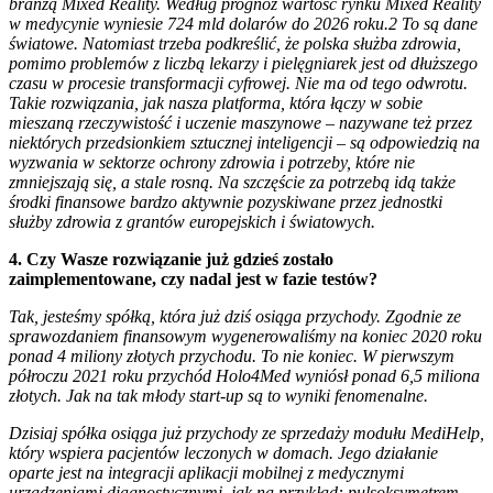
branżą Mixed Reality. Według prognoz wartość rynku Mixed Reality
w medycynie wyniesie 724 mld dolarów do 2026 roku.2 To są dane
światowe. Natomiast trzeba podkreślić, że polska służba zdrowia,
pomimo problemów z liczbą lekarzy i pielęgniarek jest od dłuższego
czasu w procesie transformacji cyfrowej. Nie ma od tego odwrotu.
Takie rozwiązania, jak nasza platforma, która łączy w sobie
mieszaną rzeczywistość i uczenie maszynowe – nazywane też przez
niektórych przedsionkiem sztucznej inteligencji – są odpowiedzią na
wyzwania w sektorze ochrony zdrowia i potrzeby, które nie
zmniejszają się, a stale rosną. Na szczęście za potrzebą idą także
środki finansowe bardzo aktywnie pozyskiwane przez jednostki
służby zdrowia z grantów europejskich i światowych.
4. Czy Wasze rozwiązanie już gdzieś zostało
zaimplementowane, czy nadal jest w fazie testów?
Tak, jesteśmy spółką, która już dziś osiąga przychody. Zgodnie ze
sprawozdaniem finansowym wygenerowaliśmy na koniec 2020 roku
ponad 4 miliony złotych przychodu. To nie koniec. W pierwszym
półroczu 2021 roku przychód Holo4Med wyniósł ponad 6,5 miliona
złotych. Jak na tak młody start-up są to wyniki fenomenalne.
Dzisiaj spółka osiąga już przychody ze sprzedaży modułu MediHelp,
który wspiera pacjentów leczonych w domach. Jego działanie
oparte jest na integracji aplikacji mobilnej z medycznymi
urządzeniami diagnostycznymi, jak na przykład: pulsoksymetrem,