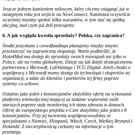
Jeszcze jednym kamieniem milowym, który chcemy osiągnąć już w
następnym roku jest wejście na NewConnect. Natomiast oczywiście
wcześniej musimy spełnić kilka warunków, w tym stać się spółką
akcyjną, nad czym już dziś pracujemy.
6. A jak wygląda kwestia sprzedaży? Polska, czy zagranica?
Środki pozyskane z crowdfundingu planujemy między innymi
przeznaczyć na zagraniczną ekspansję. Warto podkreślić, że
Holo4Med ma dostęp do sprzedaży swoich rozwiązań nie tylko w
Polsce, ale na rynku globalnym. Dzieje się tak dzięki strategicznemu
partnerstwu z Microsoft, LabVantage i TCG Digital. Jeżeli chodzi o
współpracę z Microsoft mamy dostęp do technologii i ekspertów tej
organizacji, a także do klientów i partnerów tej firmy poprzez
systemy co-sellowe.
Ostatnio jako jeden z konsorcjantów złożyliśmy ofertę na wykonanie
platformy telemedycznej mającej za zadanie wspieranie osób
starszych poprzez stały monitoring ich stanu zdrowia w domach.
Ofertę do europejskiego projektu e-Care złożyliśmy jako jeden z 8
konsorcjantów. Przy jej tworzeniu współpracowaliśmy ze
specjalistami z Niemiec, Hiszpanii, Włoch, Czech, Wielkiej Brytanii i
Holandii. Z niecierpliwością czekamy na informacje o tym
przetargu.