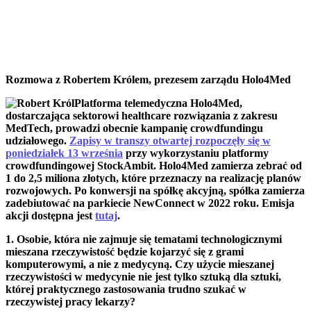
Rozmowa z Robertem Królem, prezesem zarządu Holo4Med
Platforma telemedyczna Holo4Med,
dostarczająca sektorowi healthcare rozwiązania z zakresu
MedTech, prowadzi obecnie kampanię crowdfundingu
udziałowego.
Zapisy w transzy otwartej rozpoczęły się w
poniedziałek 13 września
przy wykorzystaniu platformy
crowdfundingowej StockAmbit. Holo4Med zamierza zebrać od
1 do 2,5 miliona złotych, które przeznaczy na realizację planów
rozwojowych. Po konwersji na spółkę akcyjną, spółka zamierza
zadebiutować na parkiecie NewConnect w 2022 roku. Emisja
akcji dostępna jest
tutaj
.
1. Osobie, która nie zajmuje się tematami technologicznymi
mieszana rzeczywistość będzie kojarzyć się z grami
komputerowymi, a nie z medycyną. Czy użycie mieszanej
rzeczywistości w medycynie nie jest tylko sztuką dla sztuki,
której praktycznego zastosowania trudno szukać w
rzeczywistej pracy lekarzy?