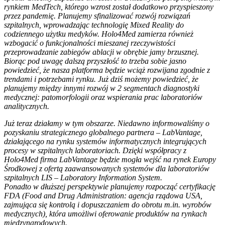
rynkiem MedTech, którego wzrost został dodatkowo przyspieszony
przez pandemię. Planujemy sfinalizować rozwój rozwiązań
szpitalnych, wprowadzając technologię Mixed Reality do
codziennego użytku medyków. Holo4Med zamierza również
wzbogacić o funkcjonalności mieszanej rzeczywistości
przeprowadzanie zabiegów ablacji w obrębie jamy brzusznej.
Biorąc pod uwagę dalszą przyszłość to trzeba sobie jasno
powiedzieć, że nasza platforma będzie wciąż rozwijana zgodnie z
trendami i potrzebami rynku. Już dziś możemy powiedzieć, że
planujemy między innymi rozwój w 2 segmentach diagnostyki
medycznej: patomorfologii oraz wspierania prac laboratoriów
analitycznych.
Już teraz działamy w tym obszarze. Niedawno informowaliśmy o
pozyskaniu strategicznego globalnego partnera – LabVantage,
działającego na rynku systemów informatycznych integrujących
procesy w szpitalnych laboratoriach. Dzięki współpracy z
Holo4Med firma LabVantage będzie mogła wejść na rynek Europy
Środkowej z ofertą zaawansowanych systemów dla laboratoriów
szpitalnych LIS – Laboratory Information System.
Ponadto w dłuższej perspektywie planujemy rozpocząć certyfikację
FDA (Food and Drug Administration: agencja rządowa USA,
zajmująca się kontrolą i dopuszczaniem do obrotu m.in. wyrobów
medycznych), która umożliwi oferowanie produktów na rynkach
międzynarodowych.