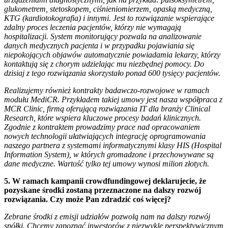
glukometrem, stetoskopem, ciśnieniomierzem, opaską medyczną,
KTG (kardiotokografia) i innymi. Jest to rozwiązanie wspierające
zdalny proces leczenia pacjentów, którzy nie wymagają
hospitalizacji. System monitorujący pozwala na analizowanie
danych medycznych pacjenta i w przypadku pojawiania się
niepokojących objawów automatycznie powiadamia lekarzy, którzy
kontaktują się z chorym udzielając mu niezbędnej pomocy. Do
dzisiaj z tego rozwiązania skorzystało ponad 600 tysięcy pacjentów.
Realizujemy również kontrakty badawczo-rozwojowe w ramach
modułu MediCR. Przykładem takiej umowy jest nasza współpraca z
MCR Clinic, firmą oferującą rozwiązania IT dla branży Clinical
Research, które wspiera kluczowe procesy badań klinicznych.
Zgodnie z kontraktem prowadzimy prace nad opracowaniem
nowych technologii ułatwiających integrację oprogramowania
naszego partnera z systemami informatycznymi klasy HIS (Hospital
Information System), w których gromadzone i przechowywane są
dane medyczne. Wartość tylko tej umowy wynosi milion złotych.
5. W ramach kampanii crowdfundingowej deklarujecie, że
pozyskane środki zostaną przeznaczone na dalszy rozwój
rozwiązania. Czy może Pan zdradzić coś więcej?
Zebrane środki z emisji udziałów pozwolą nam na dalszy rozwój
spółki. Chcemy zapoznać inwestorów z niezwykle perspektywicznym