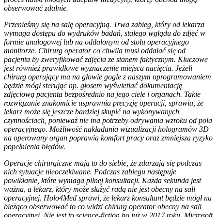
obserwować zdalnie.
Przenieśmy się na salę operacyjną. Trwa zabieg, który od lekarza
wymaga dostępu do wydruków badań, stałego wglądu do zdjęć w
formie analogowej lub na oddalonym od stołu operacyjnego
monitorze. Chirurg operator co chwila musi oddalać się od
pacjenta by zweryfikować zdjęcia ze stanem faktycznym. Kluczowe
jest również prawidłowe wyznaczenie miejsca nacięcia. Jeżeli
chirurg operujący ma na głowie gogle z naszym oprogramowaniem
będzie mógł sterując np. głosem wyświetlać dokumentację
zdjęciową pacjenta bezpośrednio na jego ciele i organach. Takie
rozwiązanie znakomicie usprawnia precyzję operacji, sprawia, że
lekarz może się jeszcze bardziej skupić na wykonywanych
czynnościach, ponieważ nie ma potrzeby odrywania wzroku od pola
operacyjnego. Możliwość nakładania wizualizacji hologramów 3D
na operowany organ poprawia komfort pracy oraz zmniejsza ryzyko
popełnienia błędów.
Operacje chirurgiczne mają to do siebie, że zdarzają się podczas
nich sytuacje nieoczekiwane. Podczas zabiegu następuje
powikłanie, które wymaga pilnej konsultacji. Każda sekunda jest
ważna, a lekarz, który może służyć radą nie jest obecny na sali
operacyjnej. Holo4Med sprawi, że lekarz konsultant będzie mógł na
bieżąco obserwować to co widzi chirurg operator obecny na sali
operacyjnej. Nie jest to science-fiction bo już w 2017 roku, Microsoft