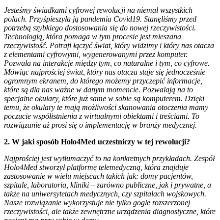
Jesteśmy świadkami cyfrowej rewolucji na niemal wszystkich
polach. Przyśpieszyła ją pandemia Covid19. Stanęliśmy przed
potrzebą szybkiego dostosowania się do nowej rzeczywistości.
Technologią, która pomaga w tym procesie jest mieszana
rzeczywistość. Potrafi łączyć świat, który widzimy i który nas otacza
z elementami cyfrowymi, wygenerowanymi przez komputer.
Pozwala na interakcje między tym, co naturalne i tym, co cyfrowe.
Mówiąc najprościej świat, który nas otacza staje się jednocześnie
ogromnym ekranem, do którego możemy przyczepić informacje,
które są dla nas ważne w danym momencie. Pozwalają na to
specjalne okulary, które już same w sobie są komputerem. Dzięki
temu, że okulary te mają możliwości skanowania otoczenia mamy
poczucie współistnienia z wirtualnymi obiektami i treściami. To
rozwiązanie aż prosi się o implementację w branży medycznej.
2. W jaki sposób Holo4Med uczestniczy w tej rewolucji?
Najprościej jest wytłumaczyć to na konkretnych przykładach. Zespół
Holo4Med stworzył platformę telemedyczną, która znajduje
zastosowanie w wielu miejscach takich jak: domy pacjentów,
szpitale, laboratoria, kliniki – zarówno publiczne, jak i prywatne, a
także na uniwersytetach medycznych, czy szpitalach wojskowych.
Nasze rozwiązanie wykorzystuje nie tylko gogle rozszerzonej
rzeczywistości, ale także zewnętrzne urządzenia diagnostyczne, które