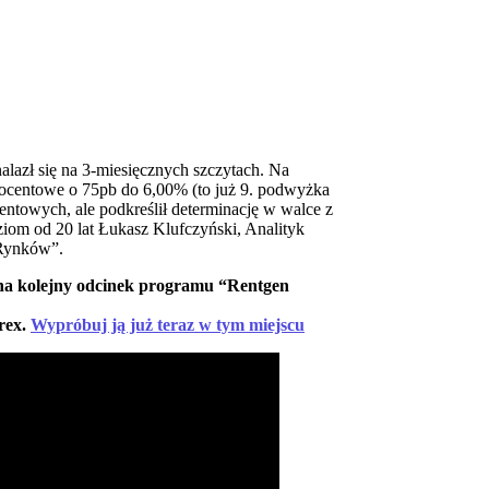
lazł się na 3-miesięcznych szczytach. Na
ocentowe o 75pb do 6,00% (to już 9. podwyżka
entowych, ale podkreślił determinację w walce z
iom od 20 lat Łukasz Klufczyński, Analityk
 Rynków”.
 na kolejny odcinek programu “Rentgen
rex.
Wypróbuj ją już teraz w tym miejscu