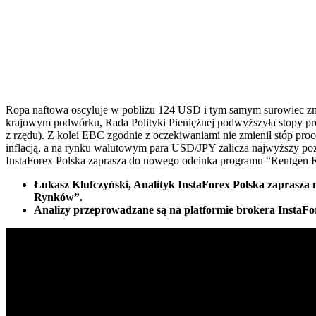
Ropa naftowa oscyluje w pobliżu 124 USD i tym samym surowiec zna
krajowym podwórku, Rada Polityki Pieniężnej podwyższyła stopy pr
z rzędu). Z kolei EBC zgodnie z oczekiwaniami nie zmienił stóp proc
inflacją, a na rynku walutowym para USD/JPY zalicza najwyższy poz
InstaForex Polska zaprasza do nowego odcinka programu “Rentgen
Łukasz Klufczyński, Analityk InstaForex Polska zaprasza
Rynków”.
Analizy przeprowadzane są na platformie brokera InstaFo