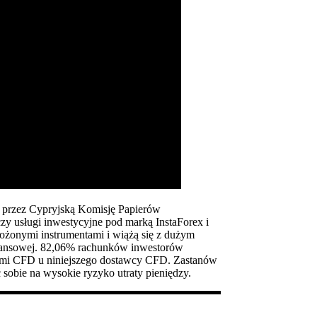
ną przez Cypryjską Komisję Papierów
zy usługi inwestycyjne pod marką InstaForex i
ożonymi instrumentami i wiążą się z dużym
inansowej. 82,06% rachunków inwestorów
tami CFD u niniejszego dostawcy CFD. Zastanów
 sobie na wysokie ryzyko utraty pieniędzy.