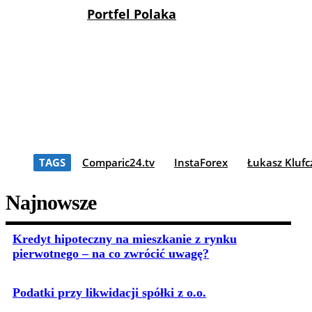
Portfel Polaka
TAGS
Comparic24.tv
InstaForex
Łukasz Klufc
Najnowsze
Kredyt hipoteczny na mieszkanie z rynku
pierwotnego – na co zwrócić uwagę?
Podatki przy likwidacji spółki z o.o.