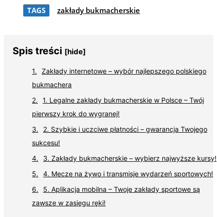
TAGS
zakłady bukmacherskie
Spis treści
[hide]
Zakłady internetowe – wybór najlepszego polskiego
bukmachera
1. Legalne zakłady bukmacherskie w Polsce – Twój
pierwszy krok do wygranej!
2. Szybkie i uczciwe płatności – gwarancja Twojego
sukcesu!
3. Zakłady bukmacherskie – wybierz najwyższe kursy!
4. Mecze na żywo i transmisje wydarzeń sportowych!
5. Aplikacja mobilna – Twoje zakłady sportowe są
zawsze w zasięgu ręki!