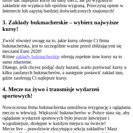
może dać najlepsze kursy na dany mecz, ale po wygranym
zakładzie nie wypłaca lub opóźnia wygraną. Przeczytaj opinie w
Internecie lub zapytaj bardziej doświadczonych znajomych!
3. Zakłady bukmacherskie – wybierz najwyższe
kursy!
Zwróć również uwagę na to, jakie kursy oferuje Ci firma
bukmacherska, jest to szczególnie ważne przed zbliżającymi się
meczami Euro 2020!
Różne
zakłady bukmacherskie
oferują zupełnie inne kursy na to
samo zdarzenie.
Dlatego, jeśli chcesz podjąć duży hazard, warto porównać kursy u
kilku zaufanych bukmacherów, a następnie postawić zakład tam,
gdzie zaoferują Ci najlepsze kursy.
4. Mecze na żywo i transmisje wydarzeń
sportowych!
Nowoczesna firma bukmacherska umożliwia rezygnację z oglądania
meczu w telewizji. Większość bukmacherów w Polsce stara się, aby
oglądanie wydarzeń sportowych było jeszcze łatwiejsze i
wygodniejsze, dostępne w każdym miejscu na świecie!
Mecze live – prawdziwie ekscytująca sekcja zakładów! Masz