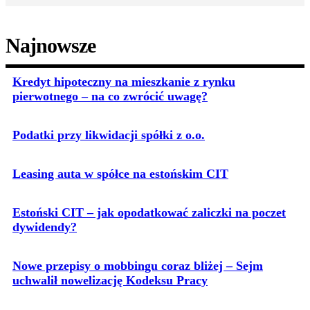
Najnowsze
Kredyt hipoteczny na mieszkanie z rynku
pierwotnego – na co zwrócić uwagę?
Podatki przy likwidacji spółki z o.o.
Leasing auta w spółce na estońskim CIT
Estoński CIT – jak opodatkować zaliczki na poczet
dywidendy?
Nowe przepisy o mobbingu coraz bliżej – Sejm
uchwalił nowelizację Kodeksu Pracy