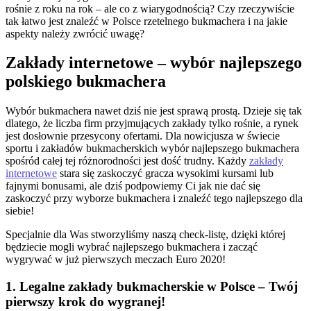
rośnie z roku na rok – ale co z wiarygodnością? Czy rzeczywiście
tak łatwo jest znaleźć w Polsce rzetelnego bukmachera i na jakie
aspekty należy zwrócić uwagę?
Zakłady internetowe – wybór najlepszego
polskiego bukmachera
Wybór bukmachera nawet dziś nie jest sprawą prostą. Dzieje się tak
dlatego, że liczba firm przyjmujących zakłady tylko rośnie, a rynek
jest dosłownie przesycony ofertami. Dla nowicjusza w świecie
sportu i zakładów bukmacherskich wybór najlepszego bukmachera
spośród całej tej różnorodności jest dość trudny. Każdy
zakładу
internetowе
stara się zaskoczyć gracza wysokimi kursami lub
fajnymi bonusami, ale dziś podpowiemy Ci jak nie dać się
zaskoczyć przy wyborze bukmachera i znaleźć tego najlepszego dla
siebie!
Specjalnie dla Was stworzyliśmy naszą check-listę, dzięki której
będziecie mogli wybrać najlepszego bukmachera i zacząć
wygrywać w już pierwszych meczach Euro 2020!
1. Legalne zakłady bukmacherskie w Polsce – Twój
pierwszy krok do wygranej!