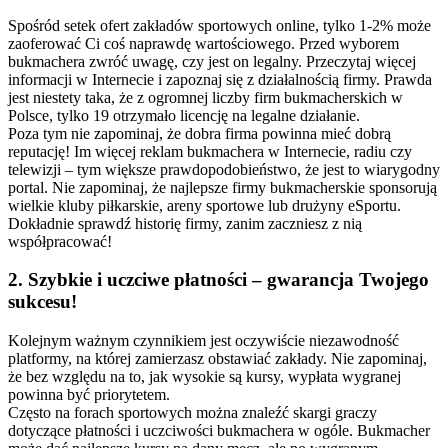
Spośród setek ofert zakładów sportowych online, tylko 1-2% może
zaoferować Ci coś naprawdę wartościowego. Przed wyborem
bukmachera zwróć uwagę, czy jest on legalny. Przeczytaj więcej
informacji w Internecie i zapoznaj się z działalnością firmy. Prawda
jest niestety taka, że z ogromnej liczby firm bukmacherskich w
Polsce, tylko 19 otrzymało licencję na legalne działanie.
Poza tym nie zapominaj, że dobra firma powinna mieć dobrą
reputację! Im więcej reklam bukmachera w Internecie, radiu czy
telewizji – tym większe prawdopodobieństwo, że jest to wiarygodny
portal. Nie zapominaj, że najlepsze firmy bukmacherskie sponsorują
wielkie kluby piłkarskie, areny sportowe lub drużyny eSportu.
Dokładnie sprawdź historię firmy, zanim zaczniesz z nią
współpracować!
2. Szybkie i uczciwe płatności – gwarancja Twojego
sukcesu!
Kolejnym ważnym czynnikiem jest oczywiście niezawodność
platformy, na której zamierzasz obstawiać zakłady. Nie zapominaj,
że bez względu na to, jak wysokie są kursy, wypłata wygranej
powinna być priorytetem.
Często na forach sportowych można znaleźć skargi graczy
dotyczące płatności i uczciwości bukmachera w ogóle. Bukmacher