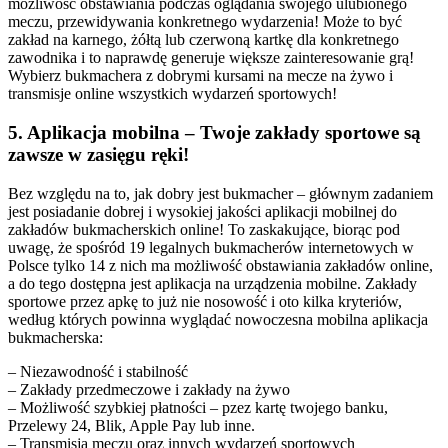
możliwość obstawiania podczas oglądania swojego ulubionego
meczu, przewidywania konkretnego wydarzenia! Może to być
zakład na karnego, żółtą lub czerwoną kartkę dla konkretnego
zawodnika i to naprawdę generuje większe zainteresowanie grą!
Wybierz bukmachera z dobrymi kursami na mecze na żywo i
transmisje online wszystkich wydarzeń sportowych!
5. Aplikacja mobilna – Twoje zakłady sportowe są
zawsze w zasięgu ręki!
Bez względu na to, jak dobry jest bukmacher – głównym zadaniem
jest posiadanie dobrej i wysokiej jakości aplikacji mobilnej do
zakładów bukmacherskich online! To zaskakujące, biorąc pod
uwagę, że spośród 19 legalnych bukmacherów internetowych w
Polsce tylko 14 z nich ma możliwość obstawiania zakładów online,
a do tego dostępna jest aplikacja na urządzenia mobilne. Zakłady
sportowe przez apkę to już nie nosowość i oto kilka kryteriów,
według których powinna wyglądać nowoczesna mobilna aplikacja
bukmacherska:
– Niezawodność i stabilność
– Zakłady przedmeczowe i zakłady na żywo
– Możliwość szybkiej płatności – pzez kartę twojego banku,
Przelewy 24, Blik, Apple Pay lub inne.
– Transmisja meczu oraz innych wydarzeń sportowych