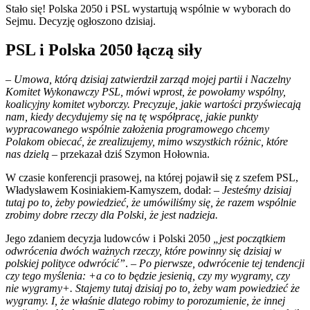
Stało się! Polska 2050 i PSL wystartują wspólnie w wyborach do
Sejmu. Decyzję ogłoszono dzisiaj.
PSL i Polska 2050 łączą siły
– Umowa, którą dzisiaj zatwierdził zarząd mojej partii i Naczelny
Komitet Wykonawczy PSL, mówi wprost, że powołamy wspólny,
koalicyjny komitet wyborczy. Precyzuje, jakie wartości przyświecają
nam, kiedy decydujemy się na tę współpracę, jakie punkty
wypracowanego wspólnie założenia programowego chcemy
Polakom obiecać, że zrealizujemy, mimo wszystkich różnic, które
nas dzielą
– przekazał dziś Szymon Hołownia.
W czasie konferencji prasowej, na której pojawił się z szefem PSL,
Władysławem Kosiniakiem-Kamyszem, dodał: –
Jesteśmy dzisiaj
tutaj po to, żeby powiedzieć, że umówiliśmy się, że razem wspólnie
zrobimy dobre rzeczy dla Polski, że jest nadzieja.
Jego zdaniem decyzja ludowców i Polski 2050
„jest początkiem
odwrócenia dwóch ważnych rzeczy, które powinny się dzisiaj w
polskiej polityce odwrócić”
. –
Po pierwsze, odwrócenie tej tendencji
czy tego myślenia: +a co to będzie jesienią, czy my wygramy, czy
nie wygramy+. Stajemy tutaj dzisiaj po to, żeby wam powiedzieć że
wygramy. I, że właśnie dlatego robimy to porozumienie, że innej