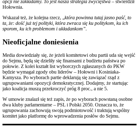
opcji nie zakładamy. To jest nasza strategia zwycięstwa
– stwierdził
Hołownia.
Wskazał też, że kolejna rzecz, „
która powinna tutaj jasno paść, to
ta, że: dość już tej polityki, która zwraca się ku politykom, ku ich
sporom, ku ich problemom i układankom”.
Nieoficjalne doniesienia
Media dowiedziały się, że jeżeli komitetowi obu partii uda się wejść
do Sejmu, będą się dzieliły się finansami z budżetu państwa po
połowie. Z kolei kształt list wyborczych zgłaszanych do PKW
będzie wymagał zgody obu liderów – Hołowni i Kosiniaka-
Kamysza. Po wyborach partie deklarują się zawiązać rząd z
ugrupowaniami opozycji demokratycznej. Dodajmy, że startując
jako koalicja muszą przekroczyć próg 8 proc., a nie 5.
W umowie znalazł się też zapis, że po wyborach powstaną osobne
dwa kluby parlamentarne – PSL i Polski 2050. Oznacza to, że
ugrupowania zachowują swoją podmiotowość i traktują wspólny
komitet jako platformę do wprowadzenia posłów do Sejmu.