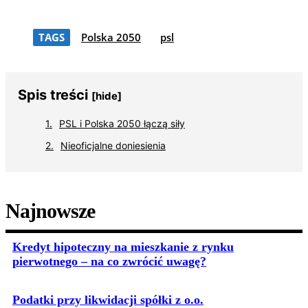
TAGS
Polska 2050
psl
Spis treści
[hide]
PSL i Polska 2050 łączą siły
Nieoficjalne doniesienia
Najnowsze
Kredyt hipoteczny na mieszkanie z rynku
pierwotnego – na co zwrócić uwagę?
Podatki przy likwidacji spółki z o.o.