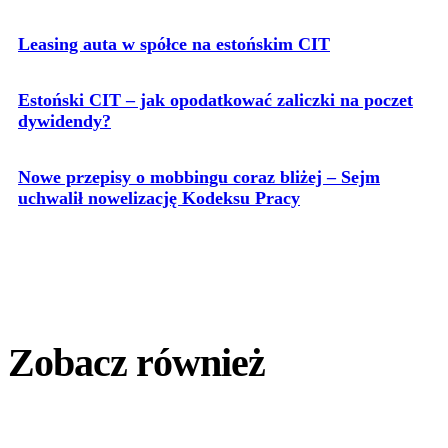
Leasing auta w spółce na estońskim CIT
Estoński CIT – jak opodatkować zaliczki na poczet
dywidendy?
Nowe przepisy o mobbingu coraz bliżej – Sejm
uchwalił nowelizację Kodeksu Pracy
Zobacz również