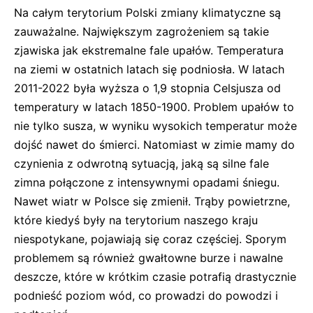
Na całym terytorium Polski zmiany klimatyczne są
zauważalne. Największym zagrożeniem są takie
zjawiska jak ekstremalne fale upałów. Temperatura
na ziemi w ostatnich latach się podniosła. W latach
2011-2022 była wyższa o 1,9 stopnia Celsjusza od
temperatury w latach 1850-1900. Problem upałów to
nie tylko susza, w wyniku wysokich temperatur może
dojść nawet do śmierci. Natomiast w zimie mamy do
czynienia z odwrotną sytuacją, jaką są silne fale
zimna połączone z intensywnymi opadami śniegu.
Nawet wiatr w Polsce się zmienił. Trąby powietrzne,
które kiedyś były na terytorium naszego kraju
niespotykane, pojawiają się coraz częściej. Sporym
problemem są również gwałtowne burze i nawalne
deszcze, które w krótkim czasie potrafią drastycznie
podnieść poziom wód, co prowadzi do powodzi i