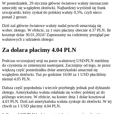
W poniedziałek, 29 stycznia główne światowe waluty nieznacznie
umocniły się względem złotówki. Najbardziej wyróżnił się frank
szwajcarski, który zyskał do polskiej waluty 0,5%, czyli nieco
ponad 2 grosze.
Dziś zaś główne światowe waluty nadal powoli umacniają się
wobec złotego. W efekcie, za 1 euro płacimy obecnie 4.37 PLN. Ile
kosztuje dolar 30.01.2024? Zapraszamy na codzienny przegląd par
walutowych z udziałem złotego:
Za dolara płacimy 4.04 PLN
Podczas wczorajszej sesji na parze walutowej USD/PLN mieliśmy
do czynienia ze zmiennymi nastrojami. Zacznijmy od tego, że przez
większą część poniedziałku dolar amerykański umacniał się
względem złotówki. Tuż po godzinie 16:00 za 1 USD płaciliśmy
niemal 4.05 PLN.
Dalsza część popołudnia i wieczór przebiegły jednak pod dyktando
złotego. Amerykańska waluta osłabiała się wobec polskiej aż do
późnego wieczoru. W efekcie, na koniec dnia 1 dolar kosztował
4.03 PLN. Dziś zaś amerykańska waluta zyskuje do złotówki. W tej
chwili za 1 USD płacimy 4.04 PLN.