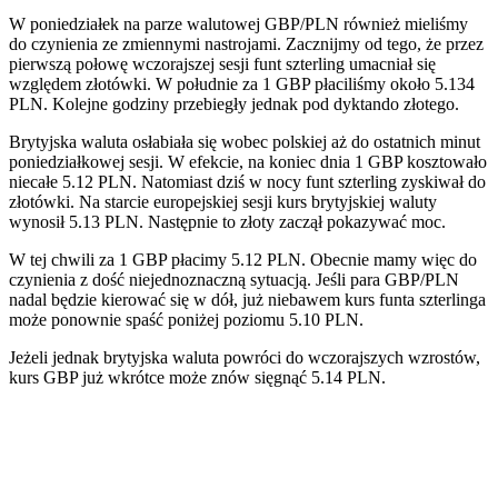
W poniedziałek na parze walutowej GBP/PLN również mieliśmy
do czynienia ze zmiennymi nastrojami. Zacznijmy od tego, że przez
pierwszą połowę wczorajszej sesji funt szterling umacniał się
względem złotówki. W południe za 1 GBP płaciliśmy około 5.134
PLN. Kolejne godziny przebiegły jednak pod dyktando złotego.
Brytyjska waluta osłabiała się wobec polskiej aż do ostatnich minut
poniedziałkowej sesji. W efekcie, na koniec dnia 1 GBP kosztowało
niecałe 5.12 PLN. Natomiast dziś w nocy funt szterling zyskiwał do
złotówki. Na starcie europejskiej sesji kurs brytyjskiej waluty
wynosił 5.13 PLN. Następnie to złoty zaczął pokazywać moc.
W tej chwili za 1 GBP płacimy 5.12 PLN. Obecnie mamy więc do
czynienia z dość niejednoznaczną sytuacją. Jeśli para GBP/PLN
nadal będzie kierować się w dół, już niebawem kurs funta szterlinga
może ponownie spaść poniżej poziomu 5.10 PLN.
Jeżeli jednak brytyjska waluta powróci do wczorajszych wzrostów,
kurs GBP już wkrótce może znów sięgnąć 5.14 PLN.