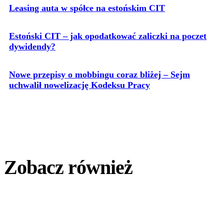
Leasing auta w spółce na estońskim CIT
Estoński CIT – jak opodatkować zaliczki na poczet
dywidendy?
Nowe przepisy o mobbingu coraz bliżej – Sejm
uchwalił nowelizację Kodeksu Pracy
Zobacz również