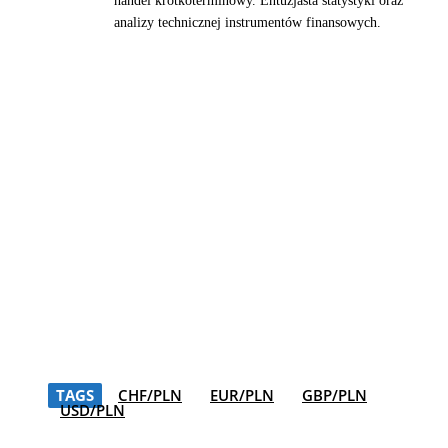
handel krótkoterminowy. Entuzjasta statystyki oraz
analizy technicznej instrumentów finansowych.
TAGS
CHF/PLN
EUR/PLN
GBP/PLN
USD/PLN