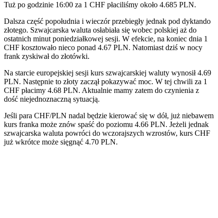
Tuż po godzinie 16:00 za 1 CHF płaciliśmy około 4.685 PLN.
Dalsza część popołudnia i wieczór przebiegły jednak pod dyktando
złotego. Szwajcarska waluta osłabiała się wobec polskiej aż do
ostatnich minut poniedziałkowej sesji. W efekcie, na koniec dnia 1
CHF kosztowało nieco ponad 4.67 PLN. Natomiast dziś w nocy
frank zyskiwał do złotówki.
Na starcie europejskiej sesji kurs szwajcarskiej waluty wynosił 4.69
PLN. Następnie to złoty zaczął pokazywać moc. W tej chwili za 1
CHF płacimy 4.68 PLN. Aktualnie mamy zatem do czynienia z
dość niejednoznaczną sytuacją.
Jeśli para CHF/PLN nadal będzie kierować się w dół, już niebawem
kurs franka może znów spaść do poziomu 4.66 PLN. Jeżeli jednak
szwajcarska waluta powróci do wczorajszych wzrostów, kurs CHF
już wkrótce może sięgnąć 4.70 PLN.