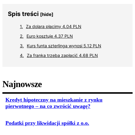
Spis treści
[hide]
Za dolara płacimy 4.04 PLN
Euro kosztuje 4.37 PLN
Kurs funta szterlinga wynosi 5.12 PLN
Za franka trzeba zapłacić 4.68 PLN
Najnowsze
Kredyt hipoteczny na mieszkanie z rynku
pierwotnego – na co zwrócić uwagę?
Podatki przy likwidacji spółki z o.o.