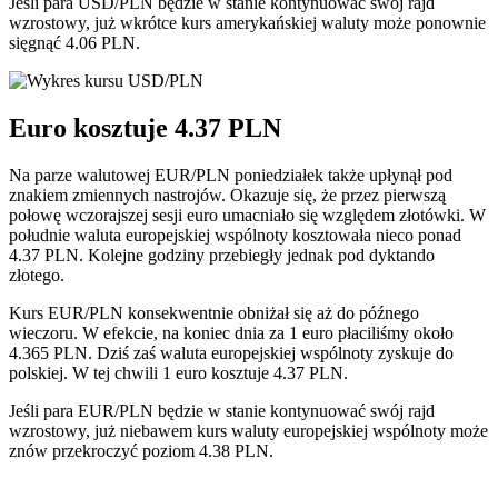
Jeśli para USD/PLN będzie w stanie kontynuować swój rajd
wzrostowy, już wkrótce kurs amerykańskiej waluty może ponownie
sięgnąć 4.06 PLN.
Euro kosztuje 4.37 PLN
Na parze walutowej EUR/PLN poniedziałek także upłynął pod
znakiem zmiennych nastrojów. Okazuje się, że przez pierwszą
połowę wczorajszej sesji euro umacniało się względem złotówki. W
południe waluta europejskiej wspólnoty kosztowała nieco ponad
4.37 PLN. Kolejne godziny przebiegły jednak pod dyktando
złotego.
Kurs EUR/PLN konsekwentnie obniżał się aż do późnego
wieczoru. W efekcie, na koniec dnia za 1 euro płaciliśmy około
4.365 PLN. Dziś zaś waluta europejskiej wspólnoty zyskuje do
polskiej. W tej chwili 1 euro kosztuje 4.37 PLN.
Jeśli para EUR/PLN będzie w stanie kontynuować swój rajd
wzrostowy, już niebawem kurs waluty europejskiej wspólnoty może
znów przekroczyć poziom 4.38 PLN.