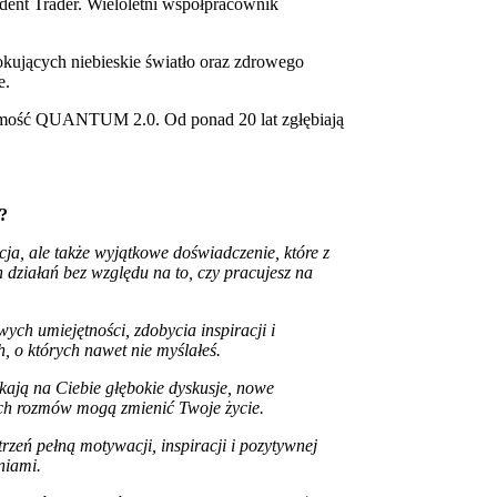
dent Trader. Wieloletni współpracownik
kujących niebieskie światło oraz zdrowego
e.
mość QUANTUM 2.0. Od ponad 20 lat zgłębiają
?
cja, ale także wyjątkowe doświadczenie, które z
działań bez względu na to, czy pracujesz na
ych umiejętności, zdobycia inspiracji i
 o których nawet nie myślałeś.
kają na Ciebie głębokie dyskusje, nowe
ych rozmów mogą zmienić Twoje życie.
trzeń pełną motywacji, inspiracji i pozytywnej
niami.