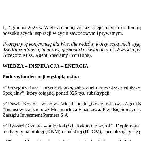
1, 2 grudnia 2023 w Wieliczce odbędzie się kolejna edycja konferenc
poszukujących inspiracji w życiu zawodowym i prywatnym.
Tworzymy tę konferencję dla Was, dla widzów, którzy będą mieli wyj
dziedzinie zdrowia, finansów, gospodarki i świadomości. Wszystko po
Grzegorz Kusz, Agent Specjalny (YouTube).
WIEDZA – INSPIRACJA – ENERGIA
Podczas konferencji wystąpią m.in.:
✅ Grzegorz Kusz – przedsiębiorca, założyciel i prowadzący edukac
Specjalny”, który osiągnął ponad 325 tys. subskrypcji.
✅ Dawid Kozioł – współwłaściciel kanału „GrzegorzKusz – Agent S
#finansowozalezni oraz Metamorfoza Finansowa. Przedsiębiorca, eks
Zarządu Investment Partners S.A.
✅ Ryszard Grzebyk – autor książki „Rak to nie wyrok”. Dyplomow
medycyny naturalnej (DNM) i chińskiej (DTCM), specjalizujący się