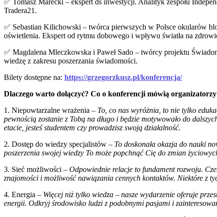
✅ Tomasz Marecki – ekspert ds inwestycji. Analityk zespołu Indepen
Tradera21.
✅ Sebastian Kilichowski – twórca pierwszych w Polsce okularów blo
oświetlenia. Ekspert od rytmu dobowego i wpływu światła na zdrowi
✅ Magdalena Mleczkowska i Paweł Sado – twórcy projektu Świado
wiedzę z zakresu poszerzania świadomości.
Bilety dostępne na:
https://grzegorzkusz.pl/konferencja/
Dlaczego warto dołączyć? Co o konferencji mówią organizatorzy
1. Niepowtarzalne wrażenia –
To, co nas wyróżnia, to nie tylko eduka
pewnością zostanie z Tobą na długo i będzie motywowało do dalszych 
etacie, jesteś studentem czy prowadzisz swoją działalność.
2. Dostęp do wiedzy specjalistów –
To doskonała okazja do nauki now
poszerzenia swojej wiedzy To może popchnąć Cię do zmian życiowych,
3. Sieć możliwości –
Odpowiednie relacje to fundament rozwoju. Cze
znajomości i możliwość nawiązania cennych kontaktów. Niektóre z t
4. Energia –
Więcej niż tylko wiedza – nasze wydarzenie oferuje przes
energii. Odkryj środowisko ludzi z podobnymi pasjami i zainteresowa