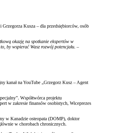
ji Grzegorza Kusza – dla przedsiębiorców, osób
ątkową okazję na spotkanie ekspertów w
 to, by wspierać Wasz rozwój potencjału.
–
yjny kanał na YouTube „Grzegorz Kusz – Agent
pecjalny”. Współtwórca projektu
pert w zakresie finansów osobistych, Wiceprezes
any w Kanadzie osteopata (DOMP), doktor
 głównie w chorobach chronicznych.